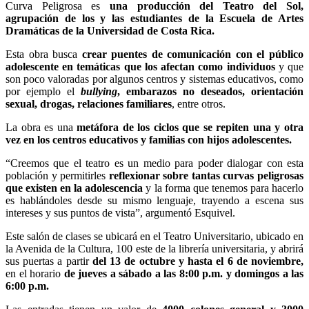
Curva Peligrosa es
una producción del Teatro del Sol,
agrupación de los y las estudiantes de la Escuela de Artes
Dramáticas de la Universidad de Costa Rica.
Esta obra busca
crear puentes de comunicación con el público
adolescente en temáticas que los afectan como individuos
y que
son poco valoradas por algunos centros y sistemas educativos, como
por ejemplo el
bullying
, embarazos no deseados, orientación
sexual, drogas, relaciones familiares
, entre otros.
La obra es una
metáfora de los ciclos que se repiten una y otra
vez en los centros educativos y familias con hijos adolescentes.
“Creemos que el teatro es un medio para poder dialogar con esta
población y permitirles
reflexionar sobre tantas curvas peligrosas
que existen en la adolescencia
y la forma que tenemos para hacerlo
es hablándoles desde su mismo lenguaje, trayendo a escena sus
intereses y sus puntos de vista”, argumentó Esquivel.
Este salón de clases se ubicará en el Teatro Universitario, ubicado en
la Avenida de la Cultura, 100 este de la librería universitaria, y abrirá
sus puertas a partir
del 13 de octubre y hasta el 6 de
n
oviembre,
en el horario
de jueves a sábado a las 8:00 p.m. y domingos a las
6:00 p.m.