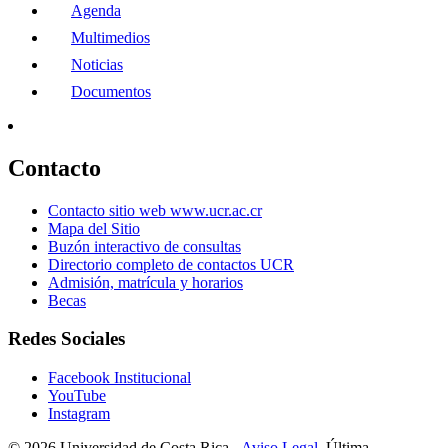
Agenda
Multimedios
Noticias
Documentos
Contacto
Contacto sitio web www.ucr.ac.cr
Mapa del Sitio
Buzón interactivo de consultas
Directorio completo de contactos UCR
Admisión, matrícula y horarios
Becas
Redes Sociales
Facebook Institucional
YouTube
Instagram
© 2026 Universidad de Costa Rica -
Aviso Legal.
Última