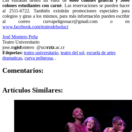
Las entradas tienen un valor de
4000 colones general
y
3000
colones estudiantes con carné
. Las reservaciones se pueden hacer
al 2511-6722. También existirán promociones especiales para
colegios y giras a los mismos, para más información pueden escribir
al correo curvapeligrosacr@gmail.com o en
www.facebook.com/teatrodelsolucr
José Montero Peña
Teatro Universitario
jose.m
gisf
omtero
@ucr
rztz
.ac.cr
Etiquetas:
teatro universitario
,
teatro del sol
,
escuela de artes
dramaticas
,
curva peligrosa
,
.
0
Comentarios:
Artículos
Similares: