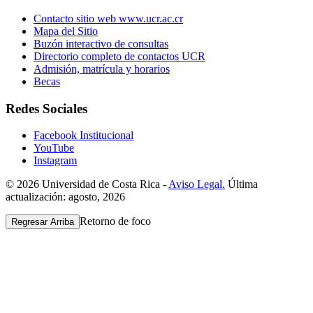
Contacto sitio web www.ucr.ac.cr
Mapa del Sitio
Buzón interactivo de consultas
Directorio completo de contactos UCR
Admisión, matrícula y horarios
Becas
Redes Sociales
Facebook Institucional
YouTube
Instagram
© 2026 Universidad de Costa Rica -
Aviso Legal.
Última
actualización: agosto, 2026
Retorno de foco
Regresar Arriba