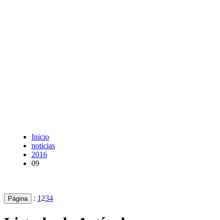
Inicio
noticias
2016
09
:
1
2
3
4
Página