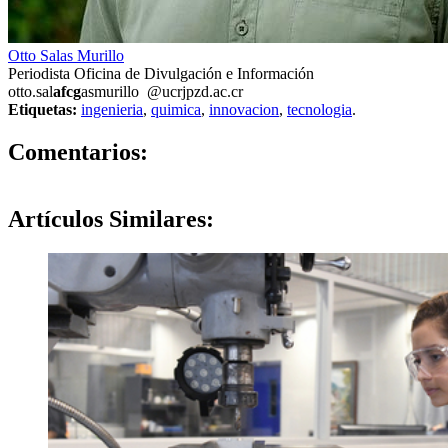
Otto Salas Murillo
Periodista Oficina de Divulgación e Información
otto.sal
afcg
asmurillo
@ucr
jpzd
.ac.cr
Etiquetas:
ingenieria
,
quimica
,
innovacion
,
tecnologia
.
0
Comentarios:
Artículos
Similares: