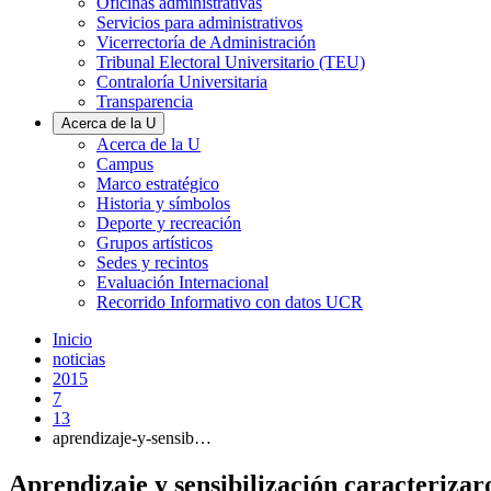
Oficinas administrativas
Servicios para administrativos
Vicerrectoría de Administración
Tribunal Electoral Universitario (TEU)
Contraloría Universitaria
Transparencia
Acerca de la U
Acerca de la U
Campus
Marco estratégico
Historia y símbolos
Deporte y recreación
Grupos artísticos
Sedes y recintos
Evaluación Internacional
Recorrido Informativo con datos UCR
Inicio
noticias
2015
7
13
aprendizaje-y-sensib…
Aprendizaje y sensibilización caracterizar