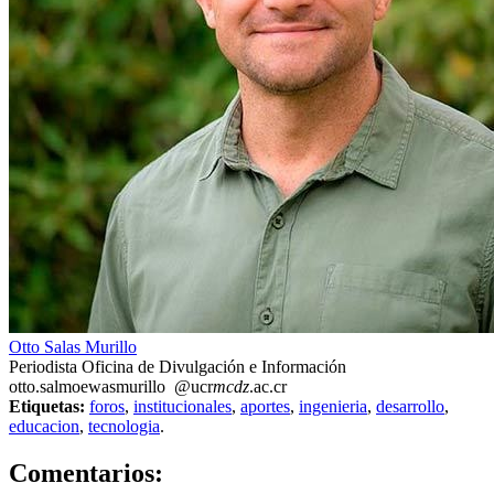
Otto Salas Murillo
Periodista Oficina de Divulgación e Información
otto.sal
moew
asmurillo
@ucr
mcdz
.ac.cr
Etiquetas:
foros
,
institucionales
,
aportes
,
ingenieria
,
desarrollo
,
educacion
,
tecnologia
.
0
Comentarios: