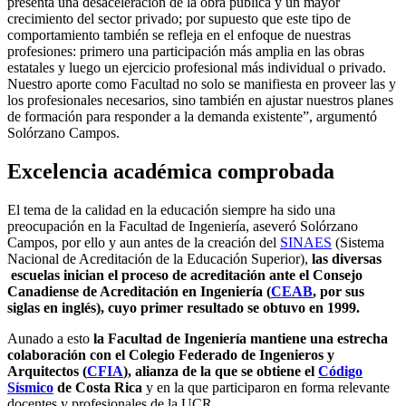
presenta una desaceleración de la obra pública y un mayor
crecimiento del sector privado; por supuesto que este tipo de
comportamiento también se refleja en el enfoque de nuestras
profesiones: primero una participación más amplia en las obras
estatales y luego un ejercicio profesional más individual o privado.
Nuestro aporte como Facultad no solo se manifiesta en proveer las y
los profesionales necesarios, sino también en ajustar nuestros planes
de formación para responder a la demanda existente”, argumentó
Solórzano Campos.
Excelencia académica comprobada
El tema de la calidad en la educación siempre ha sido una
preocupación en la Facultad de Ingeniería, aseveró Solórzano
Campos, por ello y aun antes de la creación del
SINAES
(Sistema
Nacional de Acreditación de la Educación Superior),
las diversas
escuelas inician el proceso de acreditación ante el Consejo
Canadiense de Acreditación en Ingeniería (
CEAB
, por sus
siglas en inglés), cuyo primer resultado se obtuvo en 1999.
Aunado a esto
la Facultad de Ingeniería mantiene una estrecha
colaboración con el Colegio Federado de Ingenieros y
Arquitectos (
CFIA
), alianza de la que se obtiene el
Código
Sísmico
de Costa Rica
y en la que participaron en forma relevante
docentes y profesionales de la UCR.