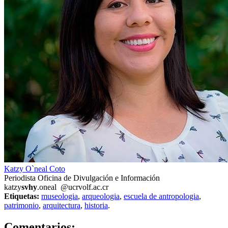
Katzy O`neal Coto
Periodista Oficina de Divulgación e Información
katzy
svhy
.oneal
@ucr
volf
.ac.cr
Etiquetas:
museologia
,
arqueologia
,
escuela de antropologia
,
patrimonio
,
arquitectura
,
historia
.
1
Comentarios: