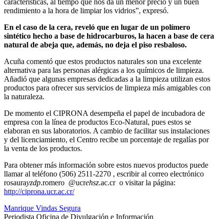
características, al tiempo que nos da un menor precio y un buen
rendimiento a la hora de limpiar los vidrios”, expresó.
En el caso de la cera, reveló que en lugar de un polímero
sintético hecho a base de hidrocarburos, la hacen a base de cera
natural de abeja que, además, no deja el piso resbaloso.
Acuña comentó que estos productos naturales son una excelente
alternativa para las personas alérgicas a los químicos de limpieza.
Añadió que algunas empresas dedicadas a la limpieza utilizan estos
productos para ofrecer sus servicios de limpieza más amigables con
la naturaleza.
De momento el CIPRONA desempeña el papel de incubadora de
empresa con la línea de productos Eco-Natural, pues estos se
elaboran en sus laboratorios. A cambio de facilitar sus instalaciones
y del licenciamiento, el Centro recibe un porcentaje de regalías por
la venta de los productos.
Para obtener más información sobre estos nuevos productos puede
llamar al teléfono (506) 2511-2270 , escribir al correo electrónico
rosaura
yzdp
.romero
@ucr
ehsz
.ac.cr
o visitar la página:
http://ciprona.ucr.ac.cr/
Manrique Vindas Segura
Periodista Oficina de Divulgación e Información