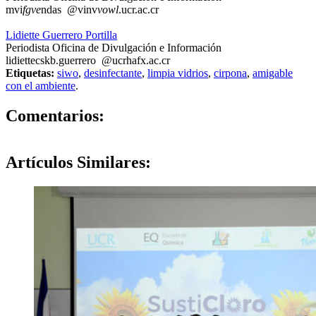
mvi
fgve
ndas
@vinv
vowl
.ucr.ac.cr
Lidiette Guerrero Portilla
Periodista Oficina de Divulgación e Información
lidiette
cskb
.guerrero
@ucr
hafx
.ac.cr
Etiquetas:
siwo
,
desinfectante
,
limpia vidrios
,
cirpona
,
amigable
con el ambiente
.
0
Comentarios:
Artículos
Similares: