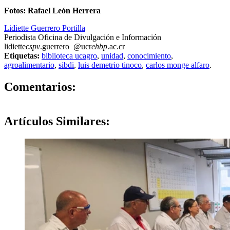
Fotos: Rafael León Herrera
Lidiette Guerrero Portilla
Periodista Oficina de Divulgación e Información
lidiette
cspv
.guerrero
@ucr
ehbp
.ac.cr
Etiquetas:
biblioteca ucagro
,
unidad
,
conocimiento
,
agroalimentario
,
sibdi
,
luis demetrio tinoco
,
carlos monge alfaro
.
0
Comentarios:
Artículos
Similares: