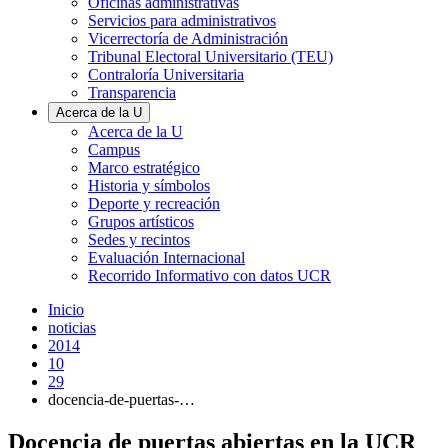
Oficinas administrativas
Servicios para administrativos
Vicerrectoría de Administración
Tribunal Electoral Universitario (TEU)
Contraloría Universitaria
Transparencia
Acerca de la U
Acerca de la U
Campus
Marco estratégico
Historia y símbolos
Deporte y recreación
Grupos artísticos
Sedes y recintos
Evaluación Internacional
Recorrido Informativo con datos UCR
Inicio
noticias
2014
10
29
docencia-de-puertas-…
Docencia de puertas abiertas en la UCR