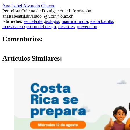
Ana Isabel Alvarado Chacón
Periodista Oficina de Divulgación e Información
anaisabel
stij
.alvarado
@ucr
nrvo
.ac.cr
Etiquetas:
escuela de geologia
,
mauricio mora
,
elena badilla
,
maestria en gestion del riesgo
,
desastres
,
prevencion
.
0
Comentarios:
Artículos
Similares: