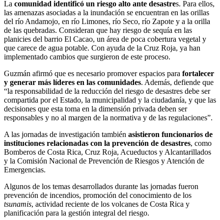
La
comunidad identificó un riesgo alto ante desastre
s. Para ellos,
las amenazas asociadas a la inundación se encuentran en las orillas
del río Andamojo, en río Limones, río Seco, río Zapote y a la orilla
de las quebradas. Consideran que hay riesgo de sequía en las
planicies del barrio El Cacao, un área de poca cobertura vegetal y
que carece de agua potable. Con ayuda de la Cruz Roja, ya han
implementado cambios que surgieron de este proceso.
Guzmán afirmó que es necesario promover espacios para
fortalecer
y generar más líderes en las comunidades
. Además, defiende que
“la responsabilidad de la reducción del riesgo de desastres debe ser
compartida por el Estado, la municipalidad y la ciudadanía, y que las
decisiones que esta toma en la dimensión privada deben ser
responsables y no al margen de la normativa y de las regulaciones”.
A las jornadas de investigación también
asistieron funcionarios de
instituciones relacionadas con la prevención de desastres
, como
Bomberos de Costa Rica, Cruz Roja, Acueductos y Alcantarillados
y la Comisión Nacional de Prevención de Riesgos y Atención de
Emergencias.
Algunos de los temas desarrollados durante las jornadas fueron
prevención de incendios, promoción del conocimiento de los
tsunamis
, actividad reciente de los volcanes de Costa Rica y
planificación para la gestión integral del riesgo.