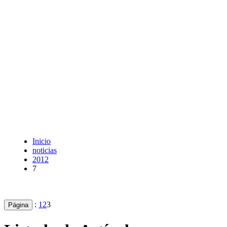
Inicio
noticias
2012
7
:
1
2
3
Página