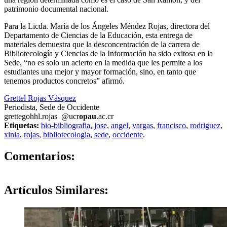
patrimonio documental nacional.
Para la Licda. María de los Ángeles Méndez Rojas, directora del
Departamento de Ciencias de la Educación, esta entrega de
materiales demuestra que la desconcentración de la carrera de
Bibliotecología y Ciencias de la Información ha sido exitosa en la
Sede, “no es solo un acierto en la medida que les permite a los
estudiantes una mejor y mayor formación, sino, en tanto que
tenemos productos concretos” afirmó.
Grettel Rojas Vásquez
Periodista, Sede de Occidente
grette
gohh
l.rojas
@ucr
opau
.ac.cr
Etiquetas:
bio-bibliografia
,
jose
,
angel
,
vargas
,
francisco
,
rodriguez
,
xinia
,
rojas
,
bibliotecologia
,
sede
,
occidente
.
0
Comentarios:
Artículos
Similares: