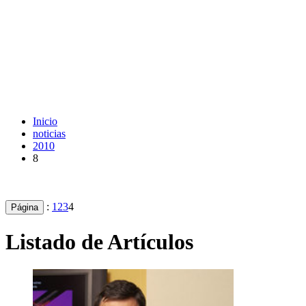
Inicio
noticias
2010
8
:
1
2
3
4
Página
Listado de Artículos