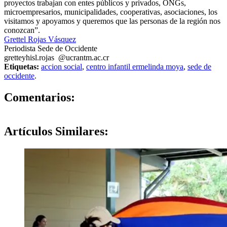
proyectos trabajan con entes públicos y privados, ONGs,
microempresarios, municipalidades, cooperativas, asociaciones, los
visitamos y apoyamos y queremos que las personas de la región nos
conozcan”.
Grettel Rojas Vásquez
Periodista Sede de Occidente
grette
yhis
l.rojas
@ucr
antm
.ac.cr
Etiquetas:
accion social
,
centro infantil ermelinda moya
,
sede de
occidente
.
0
Comentarios:
Artículos
Similares: