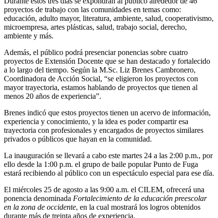
Durante estos tres días se expondrán al público alrededor de 46
proyectos de trabajo con las comunidades en temas como:
educación, adulto mayor, literatura, ambiente, salud, cooperativismo,
microempresa, artes plásticas, salud, trabajo social, derecho,
ambiente y más.
Además, el público podrá presenciar ponencias sobre cuatro
proyectos de Extensión Docente que se han destacado y fortalecido
a lo largo del tiempo. Según la M.Sc. Liz Brenes Cambronero,
Coordinadora de Acción Social, “se eligieron los proyectos
con
mayor trayectoria, estamos hablando de proyectos que tienen al
menos 20 años de experiencia”.
Brenes indicó que estos proyectos tienen un acervo de información,
experiencia y conocimiento, y la idea es poder compartir esa
trayectoria con profesionales y encargados de proyectos similares
privados o públicos que hayan en la comunidad.
La inauguración se llevará a cabo este martes 24 a las 2:00 p.m., por
ello desde la 1:00 p.m. el grupo de baile popular Punto de Fuga
estará recibiendo al público con un espectáculo especial para ese día.
El miércoles 25 de agosto a las 9:00 a.m. el CILEM, ofrecerá una
ponencia denominada
Fortalecimiento de la educación preescolar
en la zona de occidente
, en la cual mostrará los logros obtenidos
durante más de treinta años de experiencia.