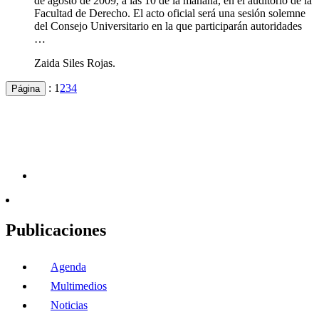
de agosto de 2009, a las 10 de la mañana, en el auditorio de la
Facultad de Derecho. El acto oficial será una sesión solemne
del Consejo Universitario en la que participarán autoridades
…
Zaida Siles Rojas.
:
1
2
3
4
Página
Publicaciones
Agenda
Multimedios
Noticias