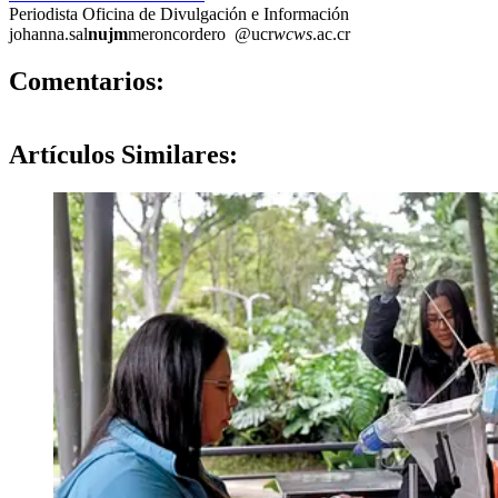
Periodista Oficina de Divulgación e Información
johanna.sal
nujm
meroncordero
@ucr
wcws
.ac.cr
0
Comentarios:
Artículos
Similares: