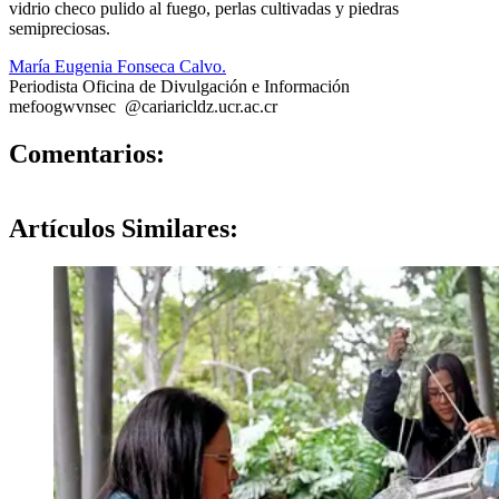
vidrio checo pulido al fuego, perlas cultivadas y piedras
semipreciosas.
María Eugenia Fonseca Calvo.
Periodista Oficina de Divulgación e Información
mefo
ogwv
nsec
@cariari
cldz
.ucr.ac.cr
0
Comentarios:
Artículos
Similares: