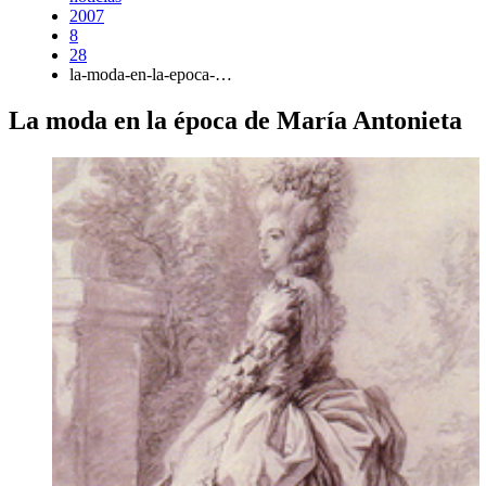
2007
8
28
la-moda-en-la-epoca-…
La moda en la época de María Antonieta