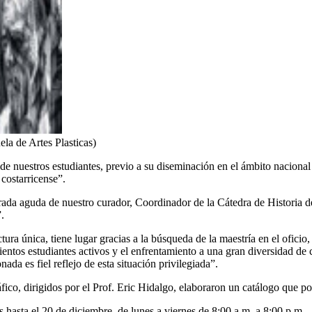
la de Artes Plasticas)
de nuestros estudiantes, previo a su diseminación en el ámbito nacion
 costarricense”.
ada aguda de nuestro curador, Coordinador de la Cátedra de Historia del
.
ra única, tiene lugar gracias a la búsqueda de la maestría en el oficio, l
os estudiantes activos y el enfrentamiento a una gran diversidad de cri
da es fiel reflejo de esta situación privilegiada”.
ico, dirigidos por el Prof. Eric Hidalgo, elaboraron un catálogo que po
s hasta el 20 de diciembre, de lunes a viernes de 8:00 a.m. a 8:00 p.m.