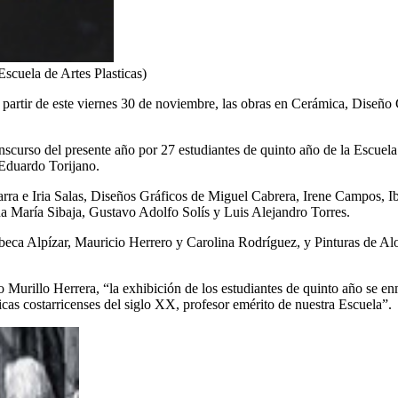
Escuela de Artes Plasticas)
a partir de este viernes 30 de noviembre, las obras en Cerámica, Diseñ
nscurso del presente año por 27 estudiantes de quinto año de la Escuela d
 Eduardo Torijano.
Parra e Iria Salas, Diseños Gráficos de Miguel Cabrera, Irene Campos, 
 María Sibaja, Gustavo Adolfo Solís y Luis Alejandro Torres.
eca Alpízar, Mauricio Herrero y Carolina Rodríguez, y Pinturas de Al
o Murillo Herrera, “la exhibición de los estudiantes de quinto año se enm
ticas costarricenses del siglo XX, profesor emérito de nuestra Escuela”.