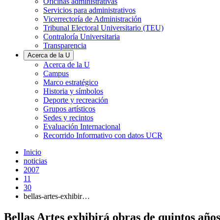
Oficinas administrativas
Servicios para administrativos
Vicerrectoría de Administración
Tribunal Electoral Universitario (TEU)
Contraloría Universitaria
Transparencia
Acerca de la U
Acerca de la U
Campus
Marco estratégico
Historia y símbolos
Deporte y recreación
Grupos artísticos
Sedes y recintos
Evaluación Internacional
Recorrido Informativo con datos UCR
Inicio
noticias
2007
11
30
bellas-artes-exhibir…
Bellas Artes exhibirá obras de quintos año