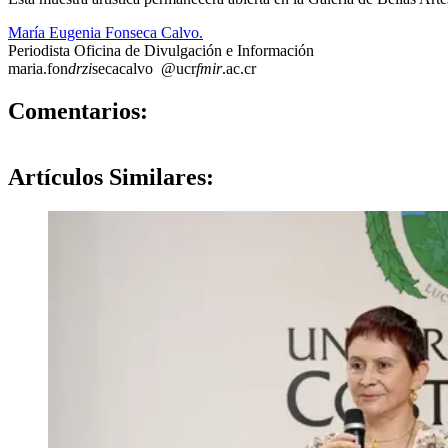
María Eugenia Fonseca Calvo.
Periodista Oficina de Divulgación e Información
maria.fon
drzi
secacalvo
@ucr
fmir
.ac.cr
0
Comentarios:
Artículos
Similares: