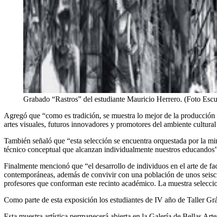
Grabado “Rastros” del estudiante Mauricio Herrero. (Foto Escue
Agregó que “como es tradición, se muestra lo mejor de la producción 
artes visuales, futuros innovadores y promotores del ambiente cultural
También señaló que “esta selección se encuentra orquestada por la mir
técnico conceptual que alcanzan individualmente nuestros educandos”
Finalmente mencionó que “el desarrollo de individuos en el arte de factu
contemporáneas, además de convivir con una población de unos seiscient
profesores que conforman este recinto académico. La muestra selecciona
Como parte de esta exposición los estudiantes de IV año de Taller Gráf
Esta muestra artística permanecerá abierta en la Galería de Bellas Arte