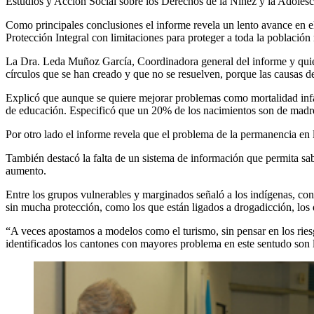
Estudios y Acción Social sobre los Derechos de la Niñez y la Adole
Como principales conclusiones el informe revela un lento avance en e
Protección Integral con limitaciones para proteger a toda la població
La Dra. Leda Muñoz García, Coordinadora general del informe y quien
círculos que se han creado y que no se resuelven, porque las causas d
Explicó que aunque se quiere mejorar problemas como mortalidad infan
de educación. Especificó que un 20% de los nacimientos son de madre
Por otro lado el informe revela que el problema de la permanencia en 
También destacó la falta de un sistema de información que permita sab
aumento.
Entre los grupos vulnerables y marginados señaló a los indígenas, co
sin mucha protección, como los que están ligados a drogadicción, los 
“A veces apostamos a modelos como el turismo, sin pensar en los riesg
identificados los cantones con mayores problema en este sentudo son l