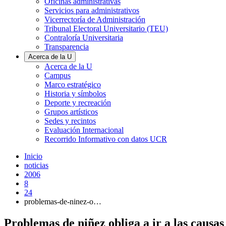
Oficinas administrativas
Servicios para administrativos
Vicerrectoría de Administración
Tribunal Electoral Universitario (TEU)
Contraloría Universitaria
Transparencia
Acerca de la U
Acerca de la U
Campus
Marco estratégico
Historia y símbolos
Deporte y recreación
Grupos artísticos
Sedes y recintos
Evaluación Internacional
Recorrido Informativo con datos UCR
Inicio
noticias
2006
8
24
problemas-de-ninez-o…
Problemas de niñez obliga a ir a las causas