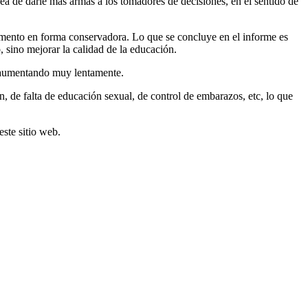
dea de darle más armas a los tomadores de decisiones, en el sentido de
aumento en forma conservadora. Lo que se concluye en el informe es
, sino mejorar la calidad de la educación.
á aumentando muy lentamente.
, de falta de educación sexual, de control de embarazos, etc, lo que
ste sitio web.