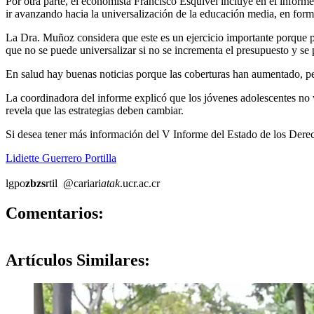
Por otra parte, el economista Francisco Esquivel incluye en el informe
ir avanzando hacia la universalización de la educación media, en form
La Dra. Muñoz considera que este es un ejercicio importante porque p
que no se puede universalizar si no se incrementa el presupuesto y se 
En salud hay buenas noticias porque las coberturas han aumentado, p
La coordinadora del informe explicó que los jóvenes adolescentes no v
revela que las estrategias deben cambiar.
Si desea tener más información del V Informe del Estado de los Derec
Lidiette Guerrero Portilla
lgpo
zbzs
rtil
@cariari
atak
.ucr.ac.cr
0
Comentarios:
Artículos
Similares: