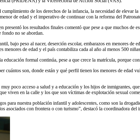
scencia (PRIDENA) y la Vicerrectoría de Acción Social (VAS).
l cumplimiento de los derechos de la infancia, la necesidad de elevar 
n menor de edad y el imperativo de continuar con la reforma del Patrona
 presentó los resultados finales comentó que pese a que muchos de es
e fondo no se abordan.
til, bajo peso al nacer, deserción escolar, embarazos en menores de ed
s menores de edad y el país contabiliza cada al año al menos 500 niña
la educación formal continúa, pese a que crece la matrícula, porque con
er cuántos son, donde están y qué perfil tienen los menores de edad vul
n muy poco acceso a salud y a educación y los hijos de inmigrantes, q
que viven en la calle y los que son víctimas de explotación sexual comer
os para nuestra población infantil y adolescentes, como son la drogadi
os asociados con frontera o con turismo”, destacó la coordinadora del 