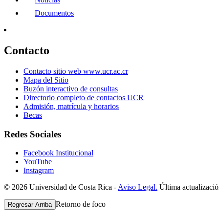
Documentos
Contacto
Contacto sitio web www.ucr.ac.cr
Mapa del Sitio
Buzón interactivo de consultas
Directorio completo de contactos UCR
Admisión, matrícula y horarios
Becas
Redes Sociales
Facebook Institucional
YouTube
Instagram
© 2026 Universidad de Costa Rica -
Aviso Legal.
Última actualizació
Retorno de foco
Regresar Arriba