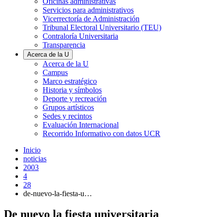
Oficinas administrativas
Servicios para administrativos
Vicerrectoría de Administración
Tribunal Electoral Universitario (TEU)
Contraloría Universitaria
Transparencia
Acerca de la U
Acerca de la U
Campus
Marco estratégico
Historia y símbolos
Deporte y recreación
Grupos artísticos
Sedes y recintos
Evaluación Internacional
Recorrido Informativo con datos UCR
Inicio
noticias
2003
4
28
de-nuevo-la-fiesta-u…
De nuevo la fiesta universitaria