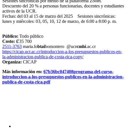
Sesiones sincrónicas por medio de la plataforma Zoom.
Descuento del 20 % a personas funcionarias, docentes y estudiantes
activos de la UCR.
Fechas: del 03 al 15 de marzo del 2025 Sesiones sincrónicas:
lunes y miércoles: 03, 05, 10, 12 de marzo, de 6:00 a 8:00 p. m.
Público:
Todo público
Costo:
₡35 700
2511-3763
maria.lo
btai
bomontero
@ucr
cmhi
.ac.cr
https://cicap.ucr.ac.cr/introduccion-a-los-presupuestos-publicos-en-
la-administracion-publica-de-costa-rica-copy/
Organiza:
CICAP
Más información en:
67b36bc047408programa-del-curso-
introduccion-a-los-presupuestos-publicos-en-la-administracion-
publica-de-costa-rica.pdf