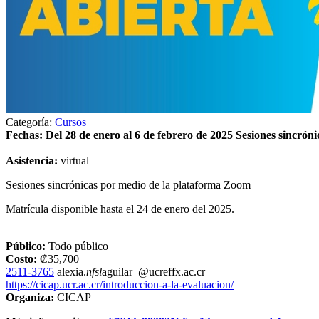
Categoría:
Cursos
Fechas: Del 28 de enero al 6 de febrero de 2025 Sesiones sincróni
Asistencia:
virtual
Sesiones sincrónicas por medio de la plataforma Zoom
Matrícula disponible hasta el 24 de enero del 2025.
Público:
Todo público
Costo:
₡35,700
2511-3765
alexia.
nfsl
aguilar
@ucr
effx
.ac.cr
https://cicap.ucr.ac.cr/introduccion-a-la-evaluacion/
Organiza:
CICAP