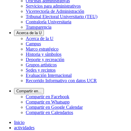
Oficinas administrativas
Servicios para administrativos
Vicerrectoría de Administración
Tribunal Electoral Universitario (TEU)
Contraloría Universitaria
Transparencia
Acerca de la U
Acerca de la U
Campus
Marco estratégico
Historia y símbolos
Deporte y recreación
Grupos artísticos
Sedes y recintos
Evaluación Internacional
Recorrido Informativo con datos UCR
Compartir en...
Compartir en Facebook
Compartir en Whatsapp
Compartir en Google Calendar
Compartir en Calendarios
Inicio
actividades