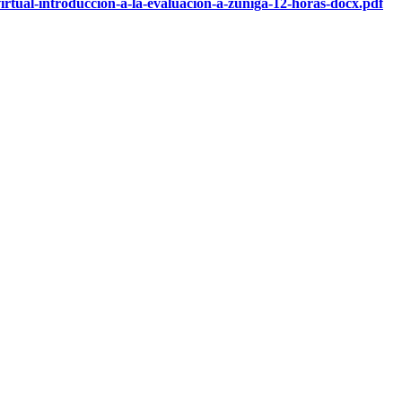
rtual-introduccion-a-la-evaluacion-a-zuniga-12-horas-docx.pdf