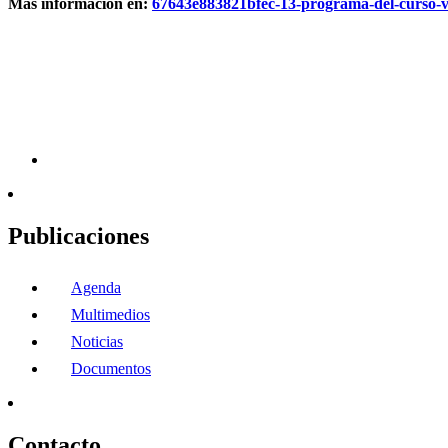
Más información en:
67643e883821bfec-13-programa-del-curso-vi
Publicaciones
Agenda
Multimedios
Noticias
Documentos
Contacto