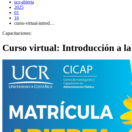
ucr-abierta
2025
01
16
curso-virtual-introd…
Capacitaciones:
Curso virtual: Introducción a l