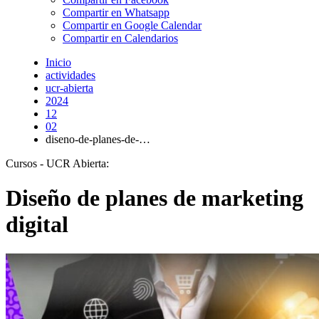
Compartir en Whatsapp
Compartir en Google Calendar
Compartir en Calendarios
Inicio
actividades
ucr-abierta
2024
12
02
diseno-de-planes-de-…
Cursos - UCR Abierta:
Diseño de planes de marketing
digital