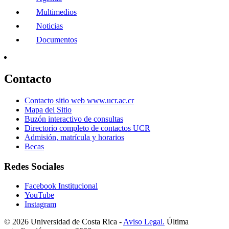
Multimedios
Noticias
Documentos
Contacto
Contacto sitio web www.ucr.ac.cr
Mapa del Sitio
Buzón interactivo de consultas
Directorio completo de contactos UCR
Admisión, matrícula y horarios
Becas
Redes Sociales
Facebook Institucional
YouTube
Instagram
© 2026 Universidad de Costa Rica -
Aviso Legal.
Última