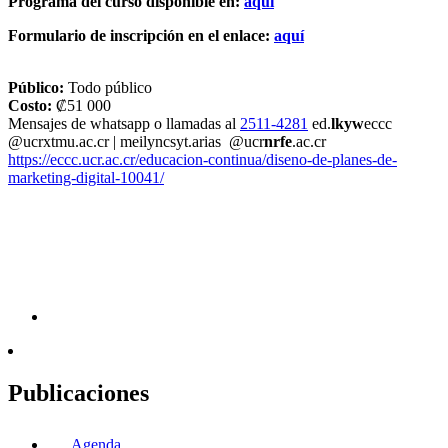
Programa del curso disponible en:
aquí
Formulario de inscripción en el enlace:
aquí
Público:
Todo público
Costo:
₡51 000
Mensajes de whatsapp o llamadas al
2511-4281
ed.
lkyw
eccc
@ucr
xtmu
.ac.cr
|
meilyn
csyt
.arias
@ucr
nrfe
.ac.cr
https://eccc.ucr.ac.cr/educacion-continua/diseno-de-planes-de-
marketing-digital-10041/
Publicaciones
Agenda