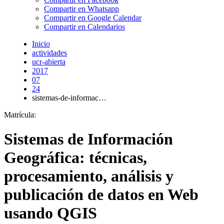
Compartir en Whatsapp
Compartir en Google Calendar
Compartir en Calendarios
Inicio
actividades
ucr-abierta
2017
07
24
sistemas-de-informac…
Matrícula:
Sistemas de Información
Geográfica: técnicas,
procesamiento, análisis y
publicación de datos en Web
usando QGIS