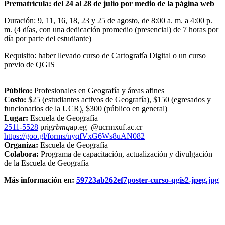
Prematrícula: del 24 al 28 de julio por medio de la página web
Duración
: 9, 11, 16, 18, 23 y 25 de agosto, de 8:00 a. m. a 4:00 p.
m. (4 días, con una dedicación promedio (presencial) de 7 horas por
día por parte del estudiante)
Requisito: haber llevado curso de Cartografía Digital o un curso
previo de QGIS
Público:
Profesionales en Geografía y áreas afines
Costo:
$25 (estudiantes activos de Geografía), $150 (egresados y
funcionarios de la UCR), $300 (público en general)
Lugar:
Escuela de Geografía
2511-5528
prig
rbmq
ap.eg
@ucr
mxuf
.ac.cr
https://goo.gl/forms/nyqfVxG6Ws8uAN082
Organiza:
Escuela de Geografía
Colabora:
Programa de capacitación, actualización y divulgación
de la Escuela de Geografía
Más información en:
59723ab262ef7poster-curso-qgis2-jpeg.jpg