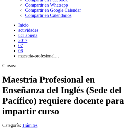
Compartir en Whatsapp
Compartir en Google Calendar
Compartir en Calendarios
Inicio
actividades
ucr-abierta
2017
07
06
maestria-profesional…
Cursos:
Maestría Profesional en
Enseñanza del Inglés (Sede del
Pacífico) requiere docente para
impartir curso
Categoría:
Trámites