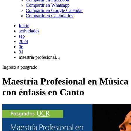
Compartir en Whatsapp
Compartir en Google Calendar
Compartir en Calendarios
Inicio
actividades
sep
2024
06
01
maestria-profesional…
Ingreso a posgrado:
Maestría Profesional en Música
con énfasis en Canto