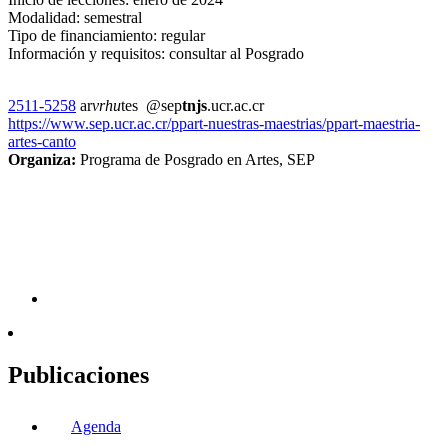
Modalidad: semestral
Tipo de financiamiento: regular
Información y requisitos: consultar al Posgrado
2511-5258
ar
vrhu
tes
@sep
tnjs
.ucr.ac.cr
https://www.sep.ucr.ac.cr/ppart-nuestras-maestrias/ppart-maestria-
artes-canto
Organiza:
Programa de Posgrado en Artes, SEP
Publicaciones
Agenda