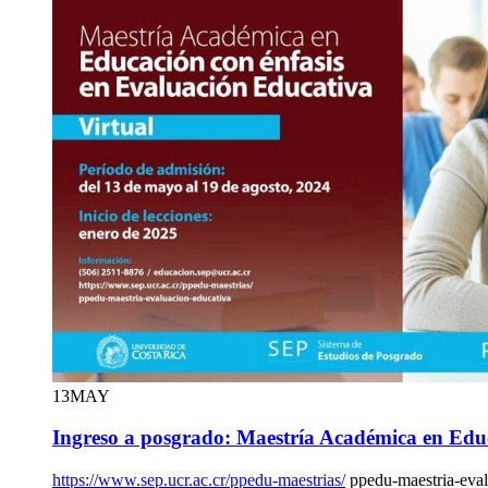
13
MAY
Ingreso a posgrado: Maestría Académica en Edu
https://www.sep.ucr.ac.cr/ppedu-maestrias/
ppedu-maestria-eval