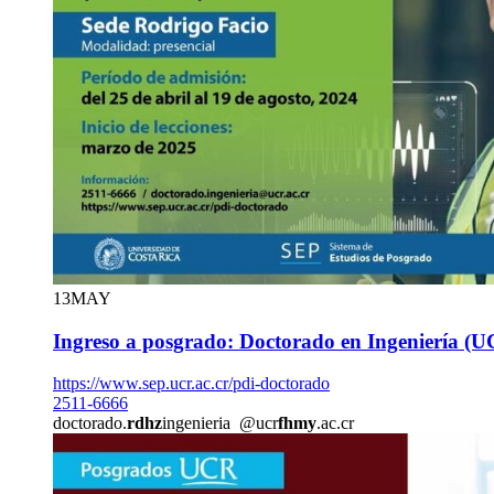
13
MAY
Ingreso a posgrado: Doctorado en Ingeniería (
https://www.sep.ucr.ac.cr/pdi-doctorado
2511-6666
doctorado.
rdhz
ingenieria
@ucr
fhmy
.ac.cr