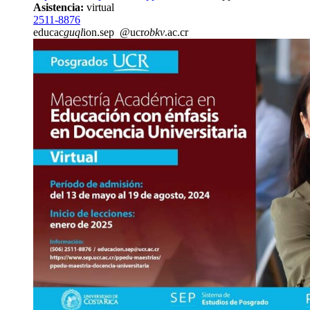
Asistencia:
virtual
2511-8876
educac
guql
ion.sep
@ucr
obkv
.ac.cr