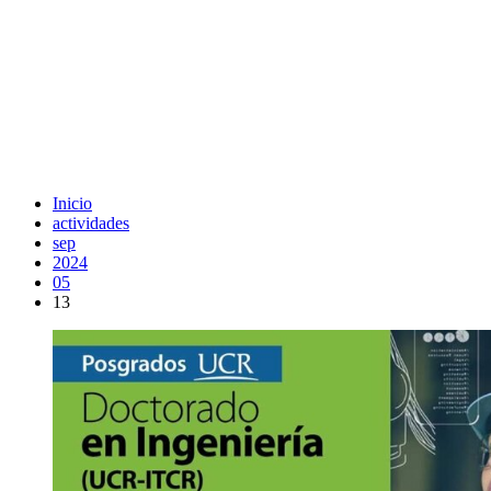
Inicio
actividades
sep
2024
05
13