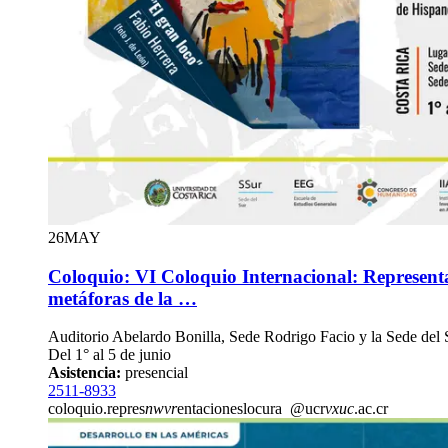
26
MAY
Coloquio: VI Coloquio Internacional: Representa
metáforas de la …
Auditorio Abelardo Bonilla, Sede Rodrigo Facio y la Sede del S
Del 1° al 5 de junio
Asistencia:
presencial
2511-8933
coloquio.repres
nwvr
entacioneslocura
@ucr
vxuc
.ac.cr