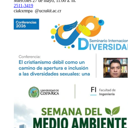
Miércoles 27 de mayo, 11:00 a. m.
2511-3419
ci
akxr
mpa
@ucr
akit
.ac.cr