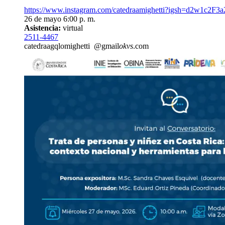
https://www.instagram.com/catedraamighetti?igsh=d2w1c2F3
26 de mayo 6:00 p. m.
Asistencia:
virtual
2511-4467
catedraa
gqlo
mighetti
@gmail
okvs
.com