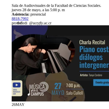
Sala de Audiovisuales de la Facultad de Ciencias Sociales.
jueves 28 de mayo, a las 5:00 p. m
Asistencia:
presencial
8818-7992
pro
tlsf
ledi
@ucr
yfiy
.ac.cr
26
MAY