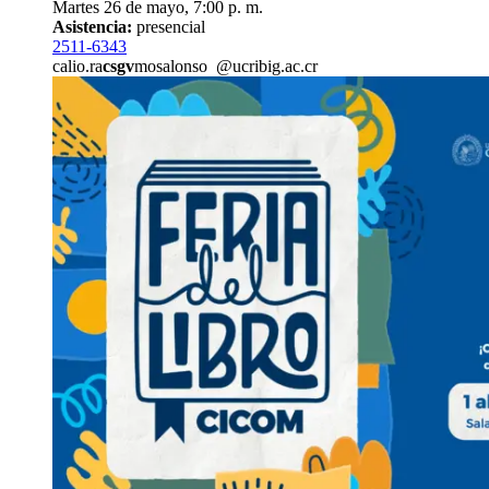
Martes 26 de mayo, 7:00 p. m.
Asistencia:
presencial
2511-6343
calio.ra
csgv
mosalonso
@ucr
ibig
.ac.cr