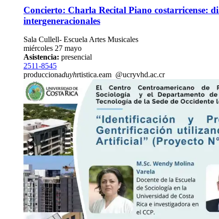
Concierto: Charla Recital Piano costarricense: d
intergeneracionales
Sala Cullell- Escuela Artes Musicales
miércoles 27 mayo
Asistencia:
presencial
2511-8545
producciona
duyh
rtistica.eam
@ucr
yvhd
.ac.cr