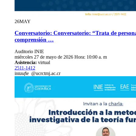
26
MAY
Conversatorio: Conversatorio: “Trata de persona
comprensión …
Auditorio INIE
miércoles 27 de mayo de 2026 Hora: 10:00 a. m
Asistencia:
virtual
2511-1412
in
tauf
ie
@ucr
ctmj
.ac.cr