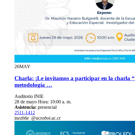
26
MAY
Charla: ¡Le invitamos a participar en la charla 
metodología …
Auditorio INIE
28 de mayo Hora: 10:00 a. m.
Asistencia:
presencial
2511-1412
in
ezbt
ie
@ucr
oboi
.ac.cr