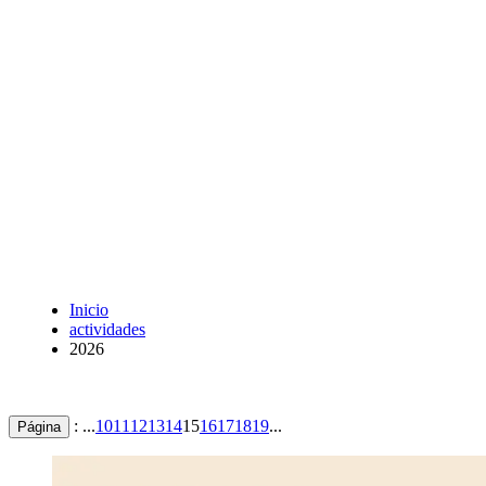
Inicio
actividades
2026
: ...
10
11
12
13
14
15
16
17
18
19
...
Página