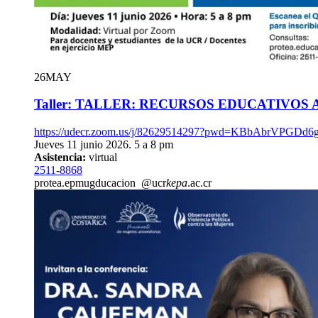
26
MAY
Taller: TALLER: RECURSOS EDUCATIVOS 
https://udecr.zoom.us/j/82629514297?pwd=KBbAbrVPG
Jueves 11 junio 2026. 5 a 8 pm
Asistencia:
virtual
2511-8868
protea.e
pmug
ducacion
@ucr
kepa
.ac.cr