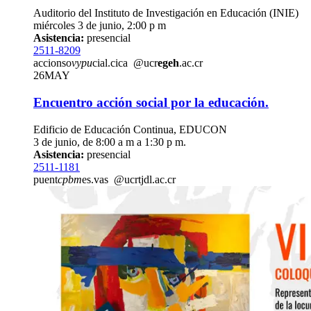
Auditorio del Instituto de Investigación en Educación (INIE)
miércoles 3 de junio, 2:00 p m
Asistencia:
presencial
2511-8209
accionso
vypu
cial.cica
@ucr
egeh
.ac.cr
26
MAY
Encuentro acción social por la educación.
Edificio de Educación Continua, EDUCON
3 de junio, de 8:00 a m a 1:30 p m.
Asistencia:
presencial
2511-1181
puent
cpbm
es.vas
@ucr
tjdl
.ac.cr