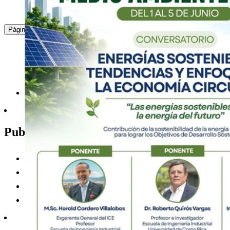
27
MAY
Conferencia: El cristianismo débil como un cami
: ...
10
11
12
13
14
15
16
17
18
19
...
Página
inclusión a las …
Modalidad virtual por medio de la Plataforma Zoom: ID de re
de acceso: 803122 / Facebook y YouTube: Escuela de Estudio
miércoles 27 de mayo, 10:00 a. m.
Asistencia:
virtual
2511-6342
alvaro.
zywb
carvajal
@ucr
jwcd
.ac.cr
Publicaciones
Agenda
Multimedios
Noticias
Documentos