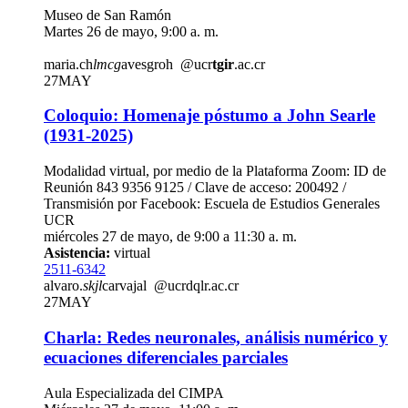
Museo de San Ramón
Martes 26 de mayo, 9:00 a. m.
maria.ch
lmcg
avesgroh
@ucr
tgir
.ac.cr
27
MAY
Coloquio: Homenaje póstumo a John Searle
(1931-2025)
Modalidad virtual, por medio de la Plataforma Zoom: ID de
Reunión 843 9356 9125 / Clave de acceso: 200492 /
Transmisión por Facebook: Escuela de Estudios Generales
UCR
miércoles 27 de mayo, de 9:00 a 11:30 a. m.
Asistencia:
virtual
2511-6342
alvaro.
skjl
carvajal
@ucr
dqlr
.ac.cr
27
MAY
Charla: Redes neuronales, análisis numérico y
ecuaciones diferenciales parciales
Aula Especializada del CIMPA