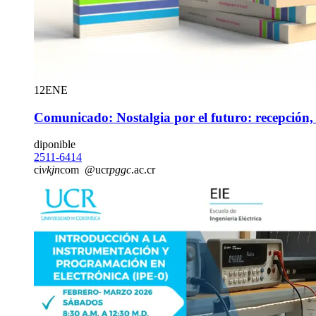
12
ENE
Comunicado: Nostalgia por el futuro: recepción,
diponible
2511-6414
ci
vkjn
com
@ucr
pggc
.ac.cr