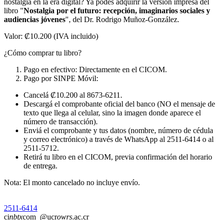
nostalgia en la era digital? Ya podés adquirir la versión impresa del
libro "
Nostalgia por el futuro: recepción, imaginarios sociales y
audiencias jóvenes
", del Dr. Rodrigo Muñoz-González.
Valor: ₡10.200 (IVA incluido)
¿Cómo comprar tu libro?
Pago en efectivo: Directamente en el CICOM.
Pago por SINPE Móvil:
Cancelá ₡10.200 al 8673-6211.
⁠Descargá el comprobante oficial del banco (NO el mensaje de
texto que llega al celular, sino la imagen donde aparece el
número de transacción).
Enviá el comprobante y tus datos (nombre, número de cédula
y correo electrónico) a través de WhatsApp al 2511-6414 o al
2511-5712.
Retirá tu libro en el CICOM, previa confirmación del horario
de entrega.
Nota: El monto cancelado no incluye envío.
2511-6414
ci
nbtx
com
@ucr
owrs
.ac.cr