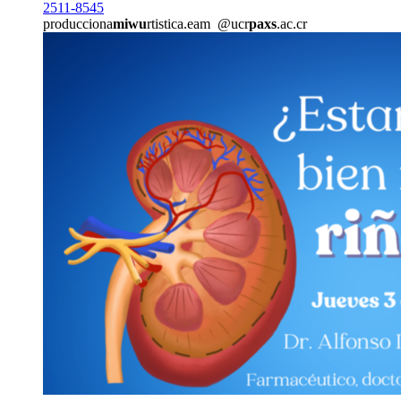
2511-8545
producciona
miwu
rtistica.eam
@ucr
paxs
.ac.cr