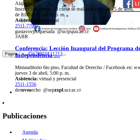
Alajuela
Inscripción abierta. El curso se realizará el sábado 5 de abril,
de 8:00 a. m. a 1:00 p. m.
Asistencia:
presencial
2511-7798
gustavo
vjfs
.quesada
@ucr
pquu
.ac.cr
3
ABR
Conferencia: Lección Inaugural del Programa d
: ...
4
5
6
7
8
9
10
11
12
13
...
Página
Independencia …
Miniauditorio 6to piso, Facultad de Derecho / Facebook en: w
jueves 3 de abril, 5:00 p. m.
Asistencia:
virtual y presencial
2511-1556
der
uvsu
echo
@sep
zxpl
.ucr.ac.cr
Publicaciones
Agenda