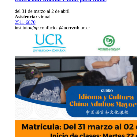
del 31 de marzo al 2 de abril
Asistencia:
virtual
2511-6870
instituto
afnp
.confucio
@ucr
rznh
.ac.cr