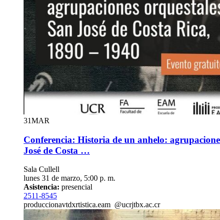
31
MAR
Conferencia: Historia de un anhelo: agrupacione
José de Costa …
Sala Cullell
lunes 31 de marzo, 5:00 p. m.
Asistencia:
presencial
2511-8545
producciona
vtdx
rtistica.eam
@ucr
jtbx
.ac.cr