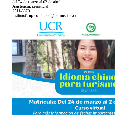
del 24 de marzo al 02 de abril
Asistencia:
presencial
2511-6870
instituto
funp
.confucio
@ucr
meei
.ac.cr