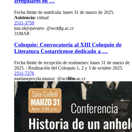
Irregulares en …
Fecha límite de matrícula: lunes 31 de marzo de 2025.
Asistencia:
virtual
2511-3759
luis.n
kjvp
avarro
@ucr
kftg
.ac.cr
31
MAR
Coloquio: Convocatoria al XIII Coloquio de
Literatura Costarricense dedicado a …
Fecha límite de recepción de resúmenes: lunes 31 de marzo de
2025. / Realización del Coloquio 1, 2 y 3 de octubre 2025.
2511-7276
mariane
povy
la.munoz
@ucr
fifm
.ac.cr