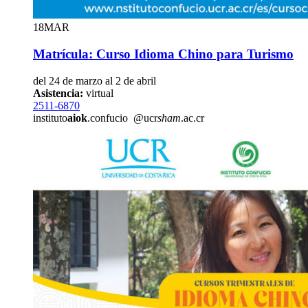
18
MAR
Matrícula: Curso Idioma Chino para Turismo
del 24 de marzo al 2 de abril
Asistencia:
virtual
2511-6870
instituto
aiok
.confucio
@ucr
sham
.ac.cr