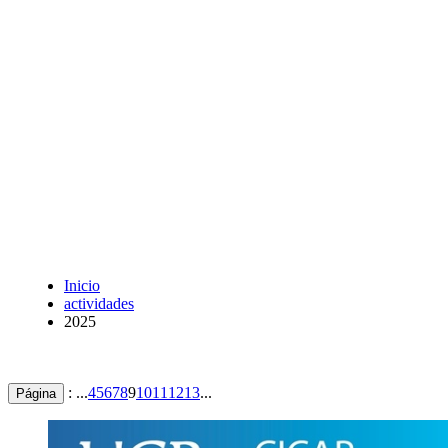
Inicio
actividades
2025
: ...
4
5
6
7
8
9
10
11
12
13
...
Página