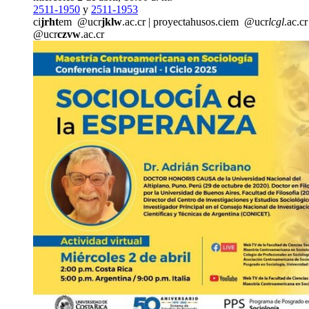
2511-1950
y
2511-1953
ci
jrht
em
@ucr
jklw
.ac.cr
|
proyect
ahus
os.ciem
@ucr
lcgl
.ac.cr
@ucr
czvw
.ac.cr