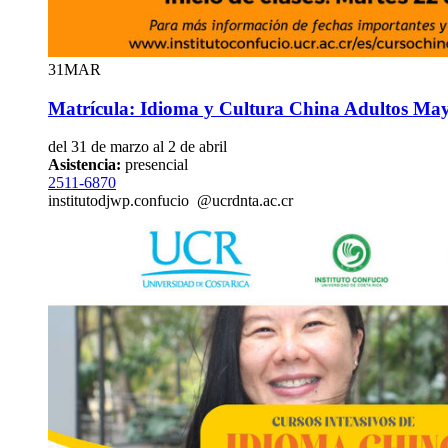
31
MAR
Matrícula: Idioma y Cultura China Adultos Ma
del 31 de marzo al 2 de abril
Asistencia:
presencial
2511-6870
instituto
djwp
.confucio
@ucr
dnta
.ac.cr