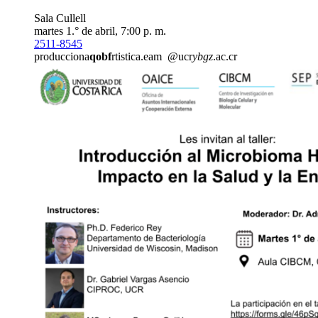
Sala Cullell
martes 1.° de abril, 7:00 p. m.
2511-8545
producciona
qobf
rtistica.eam
@ucr
ybgz
.ac.cr