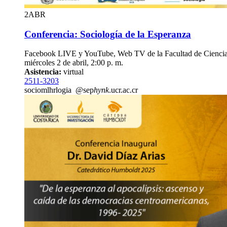
2
ABR
Conferencia: Sociología de la Esperanza
Facebook LIVE y YouTube, Web TV de la Facultad de Ciencias
miércoles 2 de abril, 2:00 p. m.
Asistencia:
virtual
2511-3203
socio
mlhr
logia
@sep
hynk
.ucr.ac.cr