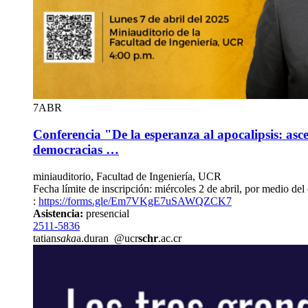
7
ABR
Conferencia "De la esperanza al apocalipsis: asce
democracias …
miniauditorio, Facultad de Ingeniería, UCR
Fecha límite de inscripción: miércoles 2 de abril, por medio del
:
https://forms.gle/Em7VKgE7uSAWQZCK7
Asistencia:
presencial
2511-5836
tatian
saka
a.duran
@ucr
schr
.ac.cr