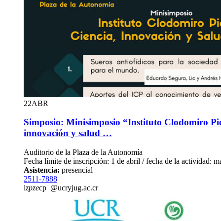
22
ABR
Simposio: Minisimposio “Instituto Clodomiro Pi
innovación y salud …
Auditorio de la Plaza de la Autonomía
Fecha límite de inscripción: 1 de abril / fecha de la actividad: m
Asistencia:
presencial
2511-7888
i
zpze
cp
@ucr
yjug
.ac.cr