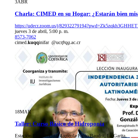
3
ABR
Charla: CIMED en su Hogar: ¿Estarán bien mis
https://udecr.zoom.us/j/82932279194?pwd=Zk5zqkh3GHHE
jueves 3 de abril, 5:00 p. m.
8573-7062
cimed.
kuqq
inifar
@ucr
frqg
.ac.cr
18
MAR
Taller: Curso Básico de Hidroponía
Estación Experimental Agrícola Fabio Baudrit, La Garita,