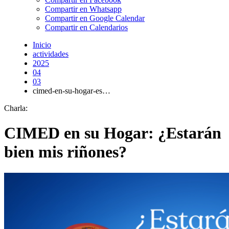
Compartir en Whatsapp
Compartir en Google Calendar
Compartir en Calendarios
Inicio
actividades
2025
04
03
cimed-en-su-hogar-es…
Charla:
CIMED en su Hogar: ¿Estarán
bien mis riñones?