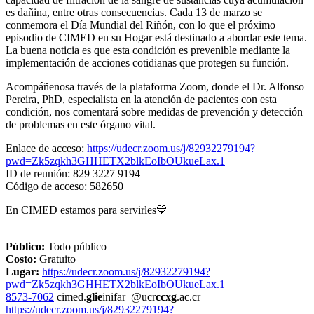
es dañina, entre otras consecuencias. Cada 13 de marzo se
conmemora el Día Mundial del Riñón, con lo que el próximo
episodio de CIMED en su Hogar está destinado a abordar este tema.
La buena noticia es que esta condición es prevenible mediante la
implementación de acciones cotidianas que protegen su función.
Acompáñenosa través de la plataforma Zoom, donde el Dr. Alfonso
Pereira, PhD, especialista en la atención de pacientes con esta
condición, nos comentará sobre medidas de prevención y detección
de problemas en este órgano vital.
Enlace de acceso:
https://udecr.zoom.us/j/82932279194?
pwd=Zk5zqkh3GHHETX2blkEoIbOUkueLax.1
ID de reunión: 829 3227 9194
Código de acceso: 582650
En CIMED estamos para servirles💙
Público:
Todo público
Costo:
Gratuito
Lugar:
https://udecr.zoom.us/j/82932279194?
pwd=Zk5zqkh3GHHETX2blkEoIbOUkueLax.1
8573-7062
cimed.
glie
inifar
@ucr
ccxg
.ac.cr
https://udecr.zoom.us/j/82932279194?