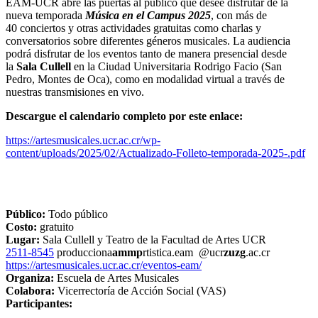
EAM-UCR abre las puertas al público que desee disfrutar de la
nueva temporada
Música en el Campus 2025
, con más de
40 conciertos y otras actividades gratuitas como charlas y
conversatorios
sobre diferentes géneros musicales. La audiencia
podrá disfrutar de los eventos tanto de manera presencial desde
la
Sala Cullell
en la Ciudad Universitaria Rodrigo Facio (San
Pedro, Montes de Oca), como en modalidad virtual a través de
nuestras transmisiones en vivo.
Descargue el calendario completo por este enlace:
https://artesmusicales.ucr.ac.cr/wp-
content/uploads/2025/02/Actualizado-Folleto-temporada-2025-.pdf
Público:
Todo público
Costo:
gratuito
Lugar:
Sala Cullell y Teatro de la Facultad de Artes UCR
2511-8545
producciona
ammp
rtistica.eam
@ucr
zuzg
.ac.cr
https://artesmusicales.ucr.ac.cr/eventos-eam/
Organiza:
Escuela de Artes Musicales
Colabora:
Vicerrectoría de Acción Social (VAS)
Participantes: