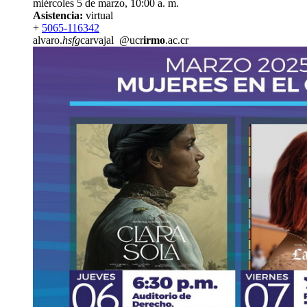
miércoles 5 de marzo, 10:00 a. m.
Asistencia:
virtual
+
5065-116342
alvaro.
hsfg
carvajal
@ucr
irmo
.ac.cr