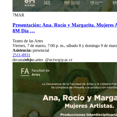
7
MAR
Presentación: Ana, Rocío y Margarita. Mujeres Ar
8M Día …
Teatro de las Artes
Viernes, 7 de marzo, 7:00 p. m., sábado 8 y domingo 9 de marz
Asistencia:
presencial
2511-8931
decanat
objs
o.artes
@ucr
wqcp
.ac.cr