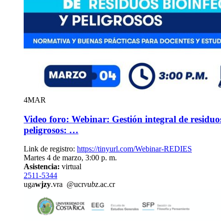
4
MAR
Video foro: Webinar: Gestión integral de residuos
peligrosos: …
Link de registro:
https://tinyurl.com/Webinar-REDIES
Martes 4 de marzo, 3:00 p. m.
Asistencia:
virtual
2511-5344
uga
wjzy
.vra
@ucr
vubz
.ac.cr