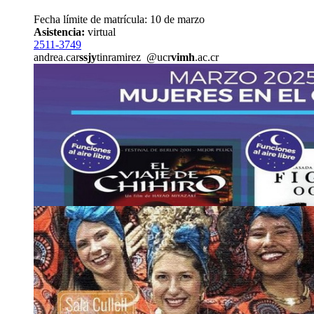
Fecha límite de matrícula: 10 de marzo
Asistencia:
virtual
2511-3749
andrea.car
ssjy
tinramirez
@ucr
vimh
.ac.cr