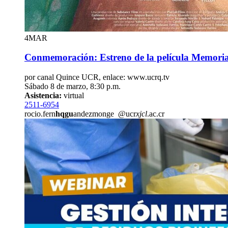
4
MAR
Conmemoración: Estreno de la película Memoria
por canal Quince UCR, enlace: www.ucrq.tv
Sábado 8 de marzo, 8:30 p.m.
Asistencia:
virtual
2511-6954
rocio.fern
hqgu
andezmonge
@ucr
xjcl
.ac.cr