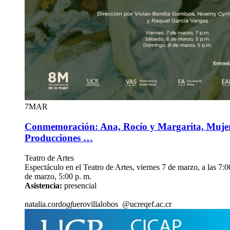
7
MAR
Conmemoración: Ana, Rocío y Margarita, Mujere
Producciones …
Teatro de Artes
Espectáculo en el Teatro de Artes, viernes 7 de marzo, a las 7:
de marzo, 5:00 p. m.
Asistencia:
presencial
natalia.cord
ogfu
erovillalobos
@ucr
eqef
.ac.cr