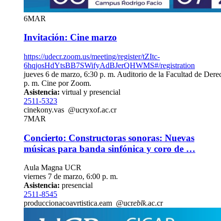
6
MAR
Invitación: Cine marzo
https://udecr.zoom.us/meeting/register/tZItc-
6hqjosHdYtsBB7SWifyAdBJerQHWMS#/registration
jueves 6 de marzo, 6:30 p. m. Auditorio de la Facultad de Dere
p. m. Cine por Zoom.
Asistencia:
virtual y presencial
2511-5323
cine
kony
.vas
@ucr
yxof
.ac.cr
7
MAR
Concierto: Constructoras sonoras: Nuevas
músicas para banda sinfónica y coro de …
Aula Magna UCR
viernes 7 de marzo, 6:00 p. m.
Asistencia:
presencial
2511-8545
producciona
coav
rtistica.eam
@ucr
eblk
.ac.cr