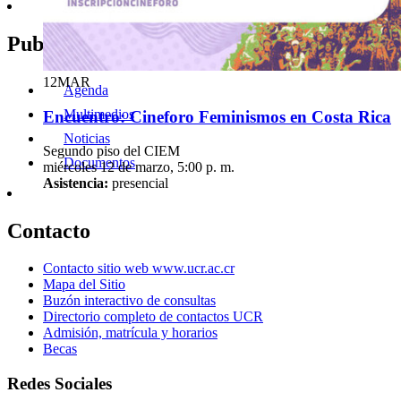
Miércoles 12 de marzo, 1:30 p. m.
Asistencia:
presencial
2511-4565
Publicaciones
curso
tjdw
s.LEBi
@ucr
mfzp
.ac.cr
12
MAR
Agenda
Multimedios
Encuentro: Cineforo Feminismos en Costa Rica
Noticias
Segundo piso del CIEM
Documentos
miércoles 12 de marzo, 5:00 p. m.
Asistencia:
presencial
Contacto
Contacto sitio web www.ucr.ac.cr
Mapa del Sitio
Buzón interactivo de consultas
Directorio completo de contactos UCR
Admisión, matrícula y horarios
Becas
Redes Sociales