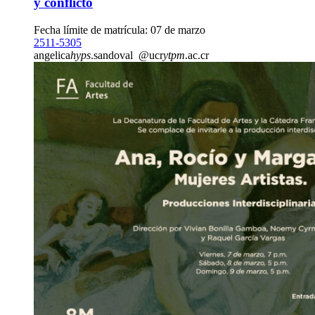
y conflicto
Fecha límite de matrícula: 07 de marzo
2511-5305
angelica
hyps
.sandoval
@ucr
ytpm
.ac.cr