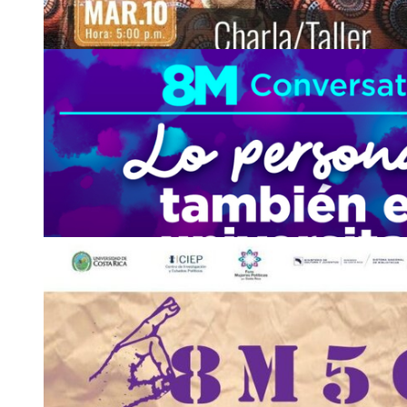
10
MAR
Invitación: Cine al aire libre
Parqueo de la Facultad de Educación.
Jueves 13 de marzo, 6:30 p. m. Parqueo de la Facultad de Educ
6:30 p.m. Parqueo de la Facultad de Educación.
Asistencia:
presencial
2511-5323
cine
jkld
.vas
@ucr
prqr
.ac.cr
10
MAR
Charla: Formar e investigar desde las musicología
cantados, …
Sala Cullell
lunes 10 de marzo, 5:00 p. m.
Asistencia:
presencial
2511-8545
producciona
xxmn
rtistica.eam
@ucr
fxch
.ac.cr