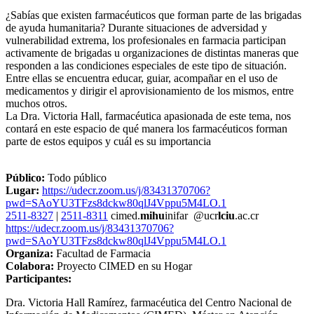
¿Sabías que existen farmacéuticos que forman parte de las brigadas
de ayuda humanitaria? Durante situaciones de adversidad y
vulnerabilidad extrema, los profesionales en farmacia participan
activamente de brigadas u organizaciones de distintas maneras que
responden a las condiciones especiales de este tipo de situación.
Entre ellas se encuentra educar, guiar, acompañar en el uso de
medicamentos y dirigir el aprovisionamiento de los mismos, entre
muchos otros.
La Dra. Victoria Hall, farmacéutica apasionada de este tema, nos
contará en este espacio de qué manera los farmacéuticos forman
parte de estos equipos y cuál es su importancia
Público:
Todo público
Lugar:
https://udecr.zoom.us/j/83431370706?
pwd=SAoYU3TFzs8dckw80qlJ4Vppu5M4LO.1
2511-8327
|
2511-8311
cimed.
mihu
inifar
@ucr
lciu
.ac.cr
https://udecr.zoom.us/j/83431370706?
pwd=SAoYU3TFzs8dckw80qlJ4Vppu5M4LO.1
Organiza:
Facultad de Farmacia
Colabora:
Proyecto CIMED en su Hogar
Participantes:
Dra. Victoria Hall Ramírez, farmacéutica del Centro Nacional de