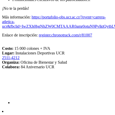
¡No te la perdás!
Más información:
https://portafolio-obs.ucr.ac.cr/?event=carrera-
atletica-
ucr&fbclid=IwZXh0bgNhZW0CMTAAAR0amr0otuN9PvlktQvtbL
Enlace de inscripción:
register.chronotrack.com/r/81007
Costo:
15 000 colones + IVA
Lugar:
Instalaciones Deportivas UCR
2511-4212
Organiza:
Oficina de Bienestar y Salud
Colabora:
84 Aniversario UCR