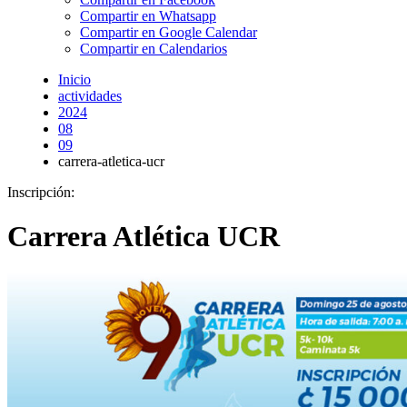
Compartir en Whatsapp
Compartir en Google Calendar
Compartir en Calendarios
Inicio
actividades
2024
08
09
carrera-atletica-ucr
Inscripción:
Carrera Atlética UCR