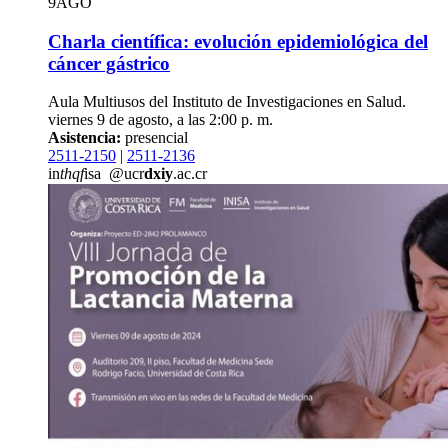
9
AGO
Charla científica: evolución epidemiológica del
cáncer gástrico
Aula Multiusos del Instituto de Investigaciones en Salud.
viernes 9 de agosto, a las 2:00 p. m.
Asistencia:
presencial
2511-2150
|
2511-2136
in
thqf
isa
@ucr
dxiy
.ac.cr