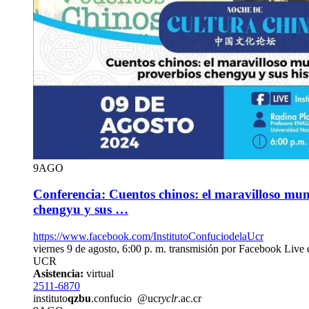
9
AGO
Conferencia: Cuentos chinos: el maravilloso mun
chengyu y sus …
https://www.facebook.com/InstitutoConfuciodelaUcr
viernes 9 de agosto, 6:00 p. m. transmisión por Facebook Live d
UCR
Asistencia:
virtual
2511-6870
instituto
qzbu
.confucio
@ucr
yclr
.ac.cr