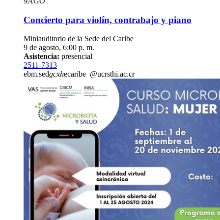
9
AGO
Concierto para violín, contrabajo y piano
Miniauditorio de la Sede del Caribe
9 de agosto, 6:00 p. m.
Asistencia:
presencial
2511-7313
ebm.sed
gcxh
ecaribe
@ucr
sthi
.ac.cr