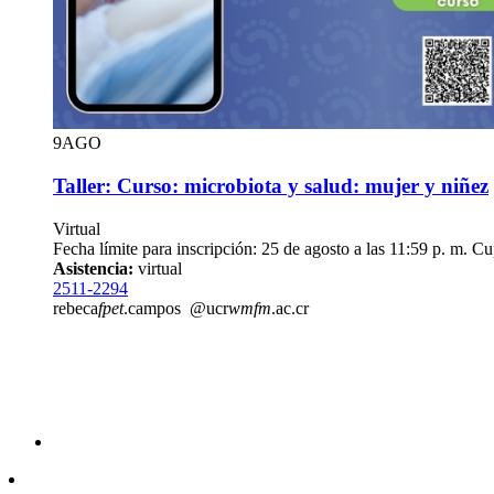
9
AGO
Taller: Curso: microbiota y salud: mujer y niñez
Virtual
Fecha límite para inscripción: 25 de agosto a las 11:59 p. m. Cu
Asistencia:
virtual
2511-2294
rebeca
fpet
.campos
@ucr
wmfm
.ac.cr