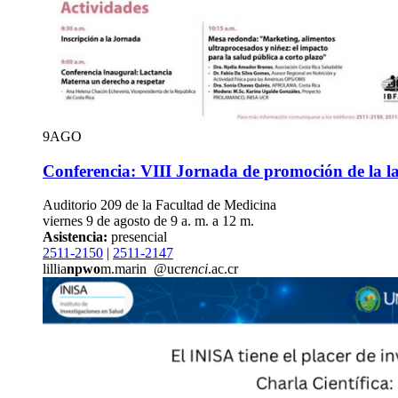
9
AGO
Conferencia: VIII Jornada de promoción de la l
Auditorio 209 de la Facultad de Medicina
viernes 9 de agosto de 9 a. m. a 12 m.
Asistencia:
presencial
2511-2150
|
2511-2147
lillia
npwo
m.marin
@ucr
enci
.ac.cr