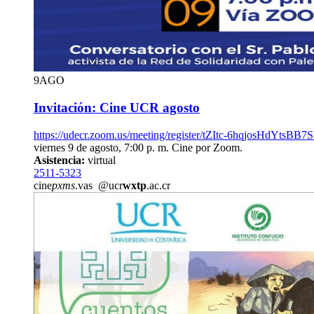
9
AGO
Invitación: Cine UCR agosto
https://udecr.zoom.us/meeting/register/tZItc-6hqjosHdYt
viernes 9 de agosto, 7:00 p. m. Cine por Zoom.
Asistencia:
virtual
2511-5323
cine
pxms
.vas
@ucr
wxtp
.ac.cr