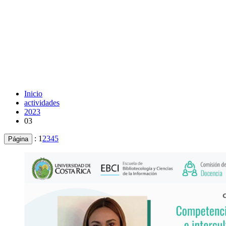
Inicio
actividades
2023
03
:
1
2
3
4
5
Página