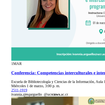
1
MAR
Conferencia: Competencias interculturales e int
Escuela de Bibliotecología y Ciencias de la Información, Aula 
Miércoles 1 de marzo, 3:00 p. m.
2511-1919
ivannia.
zjmq
arguello
@ucr
cnws
.ac.cr