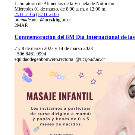
Laboratorio de Alimentos de la Escuela de Nutrición
Miércoles 01 de marzo, de 8:00 a. m. a 12:00 m.
2511-2166
|
8711-2166
pre
mkde
anu
@ucr
zkhg
.ac.cr
2
MAR
Conmemoración del 8M Día Internacional de las
7 y 8 de marzo 2023 y 14 de marzo 2023
+506 8461 9994
equidaddegen
bonw
ero.rectoria
@ucr
joad
.ac.cr