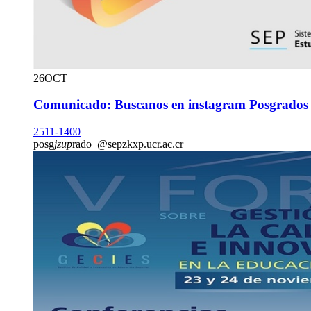
26
OCT
Comunicado: Buscanos en instagram Posgrado
2511-1400
posg
jzup
rado
@sep
zkxp
.ucr.ac.cr