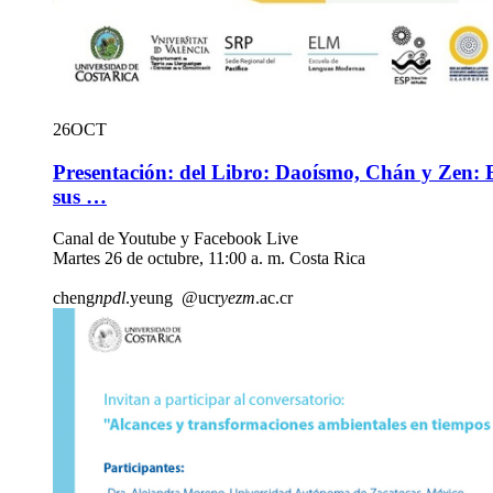
26
OCT
Presentación: del Libro: Daoísmo, Chán y Zen: 
sus …
Canal de Youtube y Facebook Live
Martes 26 de octubre, 11:00 a. m. Costa Rica
cheng
npdl
.yeung
@ucr
yezm
.ac.cr