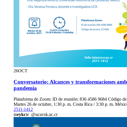
26
OCT
Conversatorio: Alcances y transformaciones ambi
pandemia
Plataforma de Zoom: ID de reunión: 836 4586 9684 Código de
Martes 26 de octubre, 1:30 p. m. Costa Rica / 3:30 p. m. Méxi
2511-1412
in
eykc
ie
@uc
avsk
.ac.cr