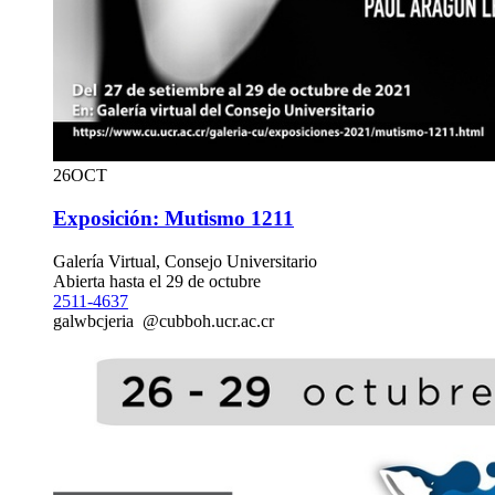
26
OCT
Exposición: Mutismo 1211
Galería Virtual, Consejo Universitario
Abierta hasta el 29 de octubre
2511-4637
gal
wbcj
eria
@cu
bboh
.ucr.ac.cr