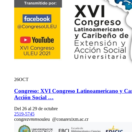
26
OCT
Congreso: XVI Congreso Latinoamericano y Car
Acción Social …
Del 26 al 29 de octubre
2519-5745
congre
zvmm
souleu
@conare
xixm
.ac.cr