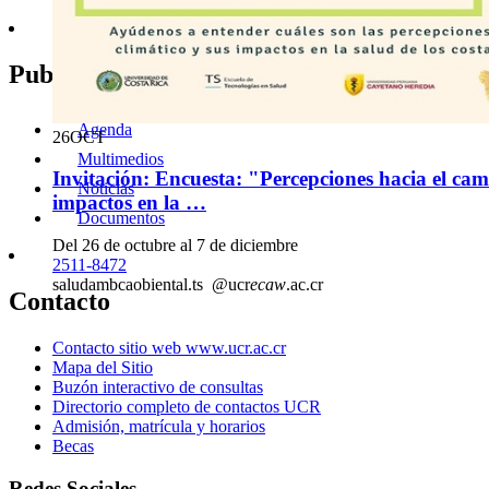
Canal de YouTube:
https://bit.ly/ebciyoutube
Del 26 al 29 de octubre
Publicaciones
2511-1919
edicic
ycpc
2020.cr
@gmail
blfs
.com
Agenda
26
OCT
Multimedios
Invitación: Encuesta: "Percepciones hacia el cam
Noticias
impactos en la …
Documentos
Del 26 de octubre al 7 de diciembre
2511-8472
saludamb
caob
iental.ts
@ucr
ecaw
.ac.cr
Contacto
Contacto sitio web www.ucr.ac.cr
Mapa del Sitio
Buzón interactivo de consultas
Directorio completo de contactos UCR
Admisión, matrícula y horarios
Becas
Redes Sociales