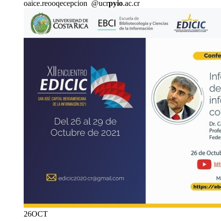
oaice.r
eooq
ecepcion
@ucr
pyio
.ac.cr
26
OCT