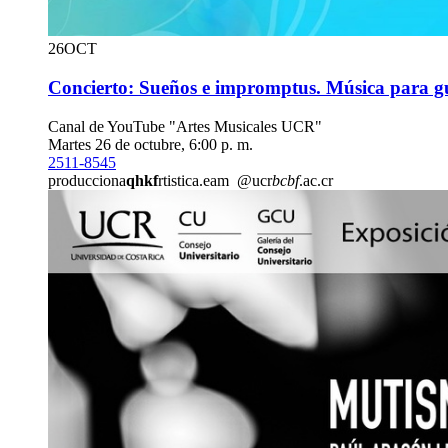
26
OCT
Concierto: Sueños e impromptus. Música para gu
Canal de YouTube "Artes Musicales UCR"
Martes 26 de octubre, 6:00 p. m.
2511-8545
producciona
qhkf
rtistica.eam
@ucr
bcbf
.ac.cr