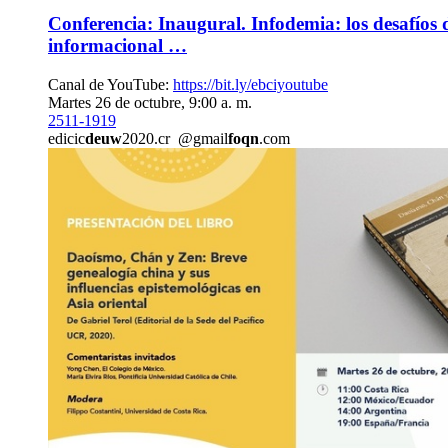
Conferencia: Inaugural. Infodemia: los desafíos d
informacional …
Canal de YouTube:
https://bit.ly/ebciyoutube
Martes 26 de octubre, 9:00 a. m.
2511-1919
edicic
deuw
2020.cr
@gmail
foqn
.com