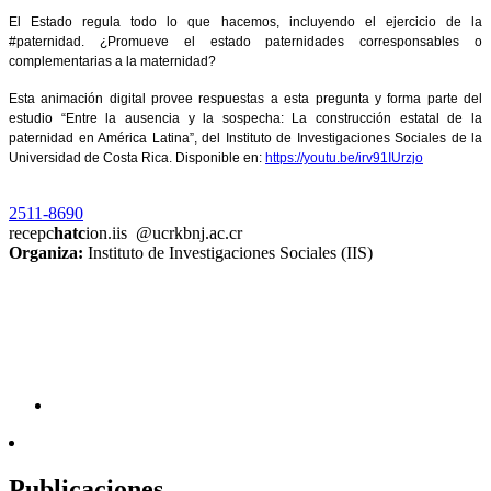
El Estado regula todo lo que hacemos, incluyendo el ejercicio de la
#paternidad. ¿Promueve el estado paternidades corresponsables o
complementarias a la maternidad?
Esta animación digital provee respuestas a esta pregunta y forma parte del
estudio “Entre la ausencia y la sospecha: La construcción estatal de la
paternidad en América Latina”, del Instituto de Investigaciones Sociales de la
Universidad de Costa Rica. Disponible en:
https://youtu.be/irv91IUrzjo
2511-8690
recepc
hatc
ion.iis
@ucr
kbnj
.ac.cr
Organiza:
Instituto de Investigaciones Sociales (IIS)
Publicaciones