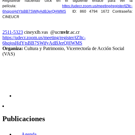
Regístrese haciendo click en el siguiente enlace para ver la
película:
https://udecr.zoom.us/meeting/register/tZItc-
6hqjosHdYtsBB7SWifyAdBJerQHWMS
ID: 860 4794 1672 Contraseña:
CINEUCR
2511-5323
cine
yxlb
.vas
@ucr
nvlr
.ac.cr
https://udecr.zoom.us/meeting/register/tZItc-
6hqjosHdYtsBB7SWifyAdBJerQHWMS
Organiza:
Cultura y Patrimonio, Vicerrectoría de Acción Social
(VAS)
Publicaciones
Agenda