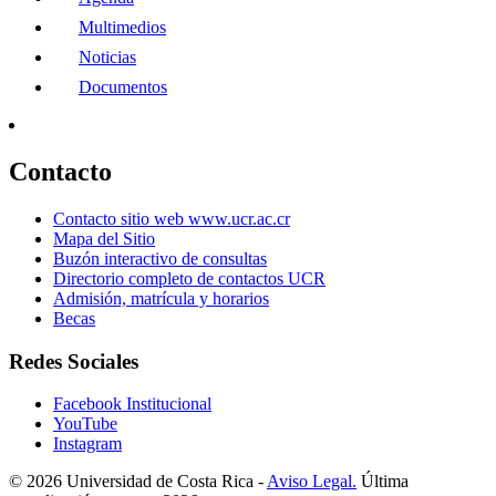
Multimedios
Noticias
Documentos
Contacto
Contacto sitio web www.ucr.ac.cr
Mapa del Sitio
Buzón interactivo de consultas
Directorio completo de contactos UCR
Admisión, matrícula y horarios
Becas
Redes Sociales
Facebook Institucional
YouTube
Instagram
© 2026 Universidad de Costa Rica -
Aviso Legal.
Última