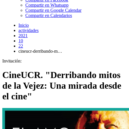
Compartir en Whatsapp
Compartir en Google Calendar
Compartir en Calendarios
Inicio
actividades
2021
10
22
cineucr-derribando-m…
Invitación:
CineUCR. "Derribando mitos
de la Vejez: Una mirada desde
el cine"