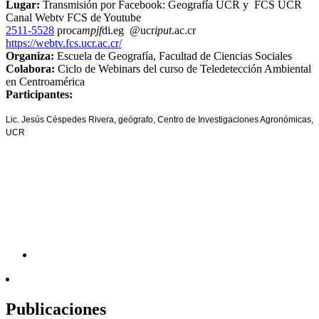
Lugar:
Transmisión por Facebook: Geografía UCR y FCS UCR
Canal Webtv FCS de Youtube
2511-5528
proca
mpjf
di.eg
@ucr
iput
.ac.cr
https://webtv.fcs.ucr.ac.cr/
Organiza:
Escuela de Geografía, Facultad de Ciencias Sociales
Colabora:
Ciclo de Webinars del curso de Teledetección Ambiental
en Centroamérica
Participantes:
Lic. Jesús Céspedes Rivera, geógrafo, Centro de Investigaciones Agronómicas,
UCR
Publicaciones