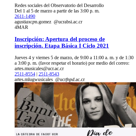
Redes sociales del Observatorio del Desarrollo
Del 1 al 5 de marzo a partir de las 3:00 p. m.
2611-1490
agusti
axcp
n.gomez
@ucr
absi
.ac.cr
4
MAR
Inscripción: Apertura del proceso de
inscripción. Etapa Básica I Ciclo 2021
Jueves 4 y viernes 5 de marzo, de 9:00 a 11:00 a. m. y de 1:30
a 3:00 p. m. (favor respetar el horario) por medio del correo:
artes.musicales@ucr.ac.cr
2511-8554
|
2511-8543
artes.m
lugw
usicales
@ucr
fnpd
.ac.cr