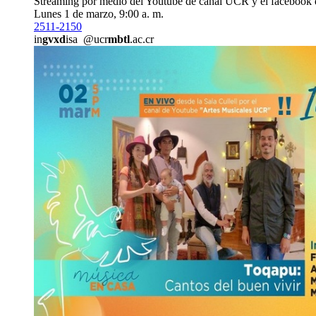
Streaming por medio del Youtube de canal UCR y el facebook 
Lunes 1 de marzo, 9:00 a. m.
2511-2150
in
gvxd
isa
@ucr
mbtl
.ac.cr