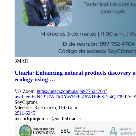
3
MAR
Charla: Enhancing natural products discovery a
ecology using …
Vía Zoom:
https://udecr.zoom.us/j/9977524704?
pwd=emF2NG9UWThXYWRFblZ6WU9KSDJ4QT09
ID: 9
SoyCiprona
Miércoles 3 de marzo, 11:00 a. m.
2511-6345
recepc
kpnq
ion.fc
@ucr
fedx
.ac.cr