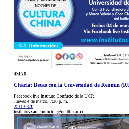
4
MAR
Charla: Becas con la Universidad de Renmin (
Facebook live Instituto Confucio de la UCR
Jueves 4 de marzo, 7:30 p. m.
2511-6870
instituto
vxao
.confucio
@ucr
tihb
.ac.cr