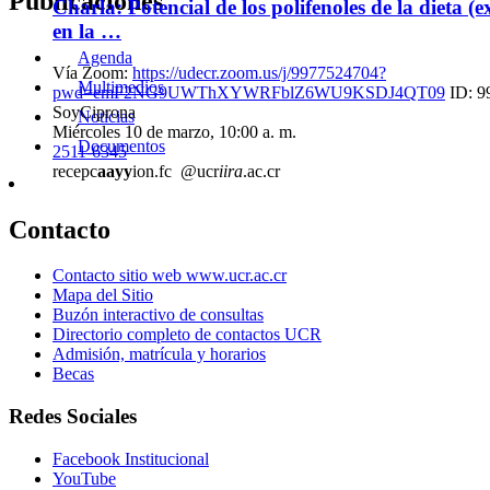
Publicaciones
Charla: Potencial de los polifenoles de la dieta (e
en la …
Agenda
Vía Zoom:
https://udecr.zoom.us/j/9977524704?
Multimedios
pwd=emF2NG9UWThXYWRFblZ6WU9KSDJ4QT09
ID: 9
SoyCiprona
Noticias
Miércoles 10 de marzo, 10:00 a. m.
Documentos
2511-6345
recepc
aayy
ion.fc
@ucr
iira
.ac.cr
Contacto
Contacto sitio web www.ucr.ac.cr
Mapa del Sitio
Buzón interactivo de consultas
Directorio completo de contactos UCR
Admisión, matrícula y horarios
Becas
Redes Sociales
Facebook Institucional
YouTube