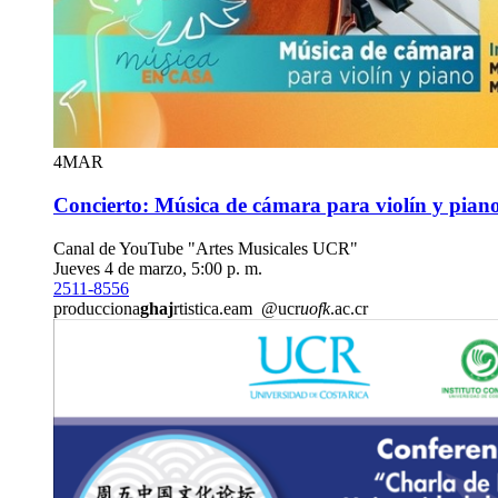
4
MAR
Concierto: Música de cámara para violín y pian
Canal de YouTube "Artes Musicales UCR"
Jueves 4 de marzo, 5:00 p. m.
2511-8556
producciona
ghaj
rtistica.eam
@ucr
uofk
.ac.cr