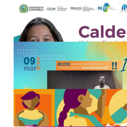
8
MAR
Charla: Investigación de alto nivel en el exterior
https://udecr.zoom.us/j/9977524704?pwd=emF2NG9UW
ID: 997 752 4704 Passcode: SoyCiprona
Lunes 8 de marzo, 11:00 a. m.
2511-6345
recepc
wgvh
ion.fc
@ucr
dest
.ac.cr
8
MAR
Conversatorio: Mujeres y matemáticas en Costa
que necesitamos?
Vía Zoom ID: 848 6483 9948 Código: 599239
Lunes 8 de marzo, 4:00 p. m.
2511-6551
info.
nydb
emate
@ucr
msvw
.ac.cr
3
MAR