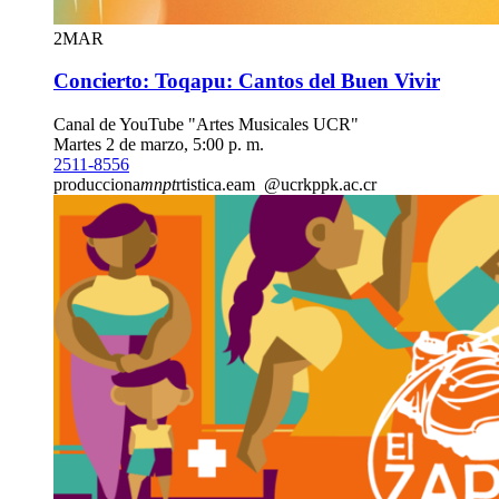
2
MAR
Concierto: Toqapu: Cantos del Buen Vivir
Canal de YouTube "Artes Musicales UCR"
Martes 2 de marzo, 5:00 p. m.
2511-8556
producciona
mnpt
rtistica.eam
@ucr
kppk
.ac.cr