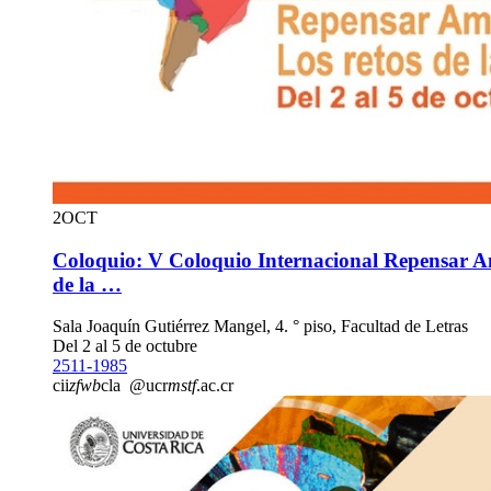
2
OCT
Coloquio: V Coloquio Internacional Repensar Am
de la …
Sala Joaquín Gutiérrez Mangel, 4. ° piso, Facultad de Letras
Del 2 al 5 de octubre
2511-1985
cii
zfwb
cla
@ucr
mstf
.ac.cr