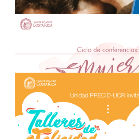
10
OCT
Foros: Descarbonización del Sector Transporte:
hacia los …
Auditorio Plaza de la Autonomía, Ciudad de la Investigación
Miércoles 10 de octubre, 9:00 a. m.
2511-2600
recepc
cuxq
ion.eie
@ucr
gtnp
.ac.cr
10
OCT
Invitación: CineUCR octubre: Ciclo Cine y Salu
Auditorio, Facultad de Ciencias Económicas
Miércoles 10 de octubre, 11:00 a. m.
2511-1198
|
2511-5323
cine
qjra
.vas
@ucr
ispn
.ac.cr