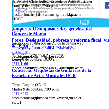
Sala María Clara Cullell, Escuela de Artes Musicales
Artículo: Apertura de los Blogs de la Revista de 
Lunes 8 de octubre, 7:00 p. m.
2511-8545
Consultar en
http://bit.ly/blog-RBT
producciona
teaj
rtistica.eam
@ucr
ukkp
.ac.cr
2511-8984
11
OCT
divulga
ucsg
cionrbt
@ucr
hofx
.ac.cr
Simposio: II Simposio sobre genética del
8
OCT
Cáncer de Mama
Foros: Desigualdad, pobreza y reforma fiscal: vi
Inscripción abierta por medio de la página web:
6.° Foro
https://goo.gl/forms/6Rdij3U9SfxHui3W2
2511-8678
Auditorio, Plaza de la Autonomía
pec.bi
xaqg
ologia
@ucr
kori
.ac.cr
Lunes 8 de octubre, 10:00 a. m.
9
OCT
2511-1166
rebeca.cha
vbbm
vezgonzalez
@ucr
mibi
.ac.cr
Concierto: Orquestas de Guitarras de la
Escuela de Artes Musicales UCR
Teatro Eugene O'Neill
Martes 9 de octubre, 7:00 p. m.
2511-8545
producciona
pgqi
rtistica.eam
@ucr
igdn
.ac.cr
9
OCT