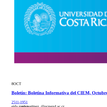
8
OCT
Boletín: Boletina Informativa del CIEM, Octubr
2511-1951
eida.m
ntyp
artinez
@ucr
sexd
.ac.cr