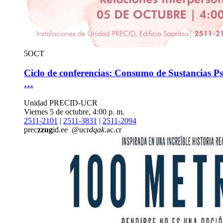
5
OCT
Ciclo de conferencias: Consumo de Sustancias Ps
…
Unidad PRECID-UCR
Viernes 5 de octubre, 4:00 p. m.
2511-2101
|
2511-3831
|
2511-2094
prec
zzug
id.ee
@ucr
dqak
.ac.cr