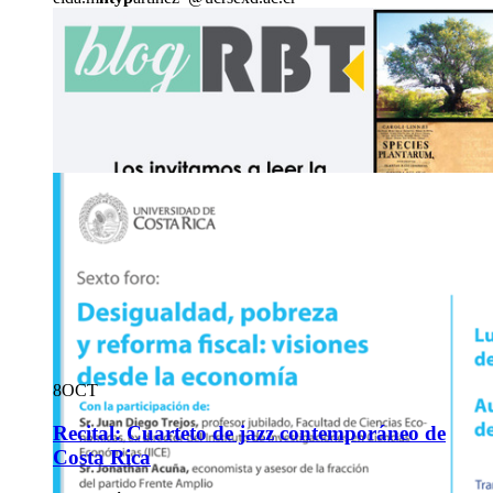
8
OCT
Recital: Cuarteto de jazz contemporáneo de
Costa Rica
8
OCT