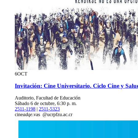
6
OCT
Invitación: Cine Universitario. Ciclo Cine y Salu
Auditorio, Facultad de Educación
Sábado 6 de octubre, 6:30 p. m.
2511-1198
|
2511-5323
cine
adqe
.vas
@ucr
pfzu
.ac.cr