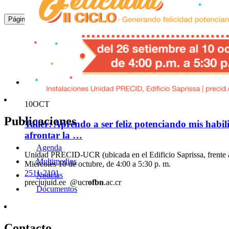
10
OCT
:
1
2
3
4
5
6
7
Página
Ciclo de conferencias: Consumo de sustancias psi
sexuales
Unidad PRECID-UCR
Miércoles 10 de octubre, 1:00 p. m.
2511-2101
|
2511-3831
|
2511-2094
prec
jcwc
id.ee
@ucr
ssnv
.ac.cr
10
OCT
Publicaciones
Taller: Aprendo a ser feliz potenciando mis habil
afrontar la …
Agenda
Unidad PRECID-UCR (ubicada en el Edificio Saprissa, frente 
Multimedios
Miércoles 10 de octubre, de 4:00 a 5:30 p. m.
2511-2101
Noticias
prec
juju
id.ee
@ucr
ofbn
.ac.cr
Documentos
Contacto