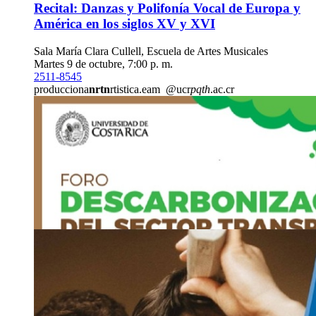
Recital: Danzas y Polifonía Vocal de Europa y
América en los siglos XV y XVI
Sala María Clara Cullell, Escuela de Artes Musicales
Martes 9 de octubre, 7:00 p. m.
2511-8545
producciona
nrtn
rtistica.eam
@ucr
pqth
.ac.cr