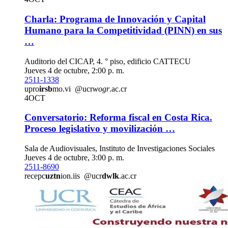
Charla: Programa de Innovación y Capital
Humano para la Competitividad (PINN) en sus
…
Auditorio del CICAP, 4. ° piso, edificio CATTECU
Jueves 4 de octubre, 2:00 p. m.
2511-1338
upro
irsb
mo.vi
@ucr
wogr
.ac.cr
4
OCT
Conversatorio: Reforma fiscal en Costa Rica.
Proceso legislativo y movilización …
Sala de Audiovisuales, Instituto de Investigaciones Sociales
Jueves 4 de octubre, 3:00 p. m.
2511-8690
recepc
uztn
ion.iis
@ucr
dwlk
.ac.cr