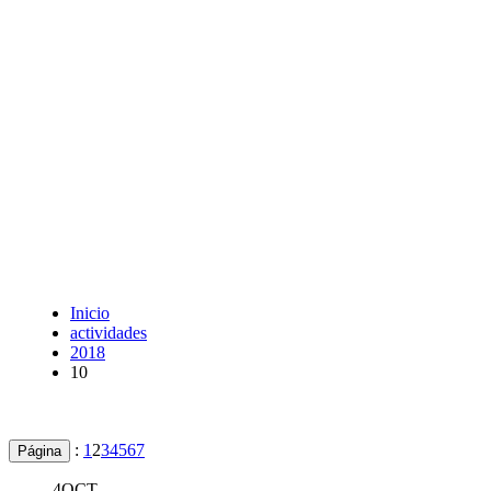
Inicio
actividades
2018
10
:
1
2
3
4
5
6
7
Página
4
OCT