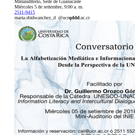
Miniauditorio, Sede de Guanacaste
Miércoles 5 de setiembre, 9:00 a. m.
2511-9415
maria.s
bidw
anchez_d
@ucr
qddd
.ac.cr