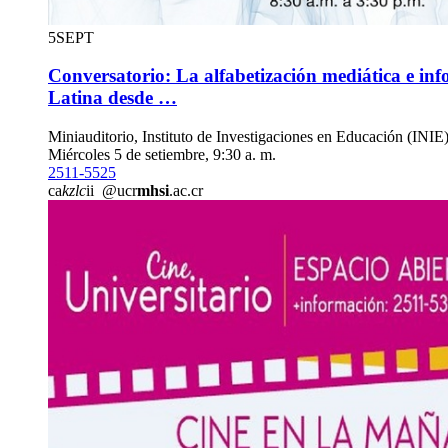
5
SEPT
Conversatorio: La alfabetización mediática e in
Latina desde …
Miniauditorio, Instituto de Investigaciones en Educación (INIE
Miércoles 5 de setiembre, 9:30 a. m.
2511-5525
ca
kzlc
ii
@ucr
mhsi
.ac.cr