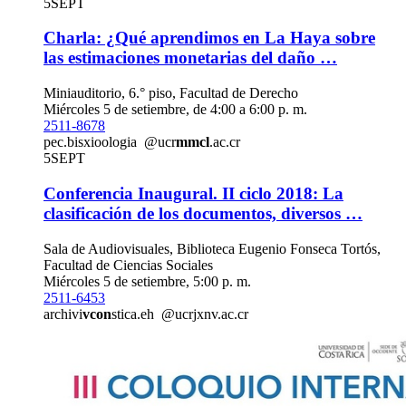
5
SEPT
Charla: ¿Qué aprendimos en La Haya sobre
las estimaciones monetarias del daño …
Miniauditorio, 6.° piso, Facultad de Derecho
Miércoles 5 de setiembre, de 4:00 a 6:00 p. m.
2511-8678
pec.bi
sxio
ologia
@ucr
mmcl
.ac.cr
5
SEPT
Conferencia Inaugural. II ciclo 2018: La
clasificación de los documentos, diversos …
Sala de Audiovisuales, Biblioteca Eugenio Fonseca Tortós,
Facultad de Ciencias Sociales
Miércoles 5 de setiembre, 5:00 p. m.
2511-6453
archivi
vcon
stica.eh
@ucr
jxnv
.ac.cr