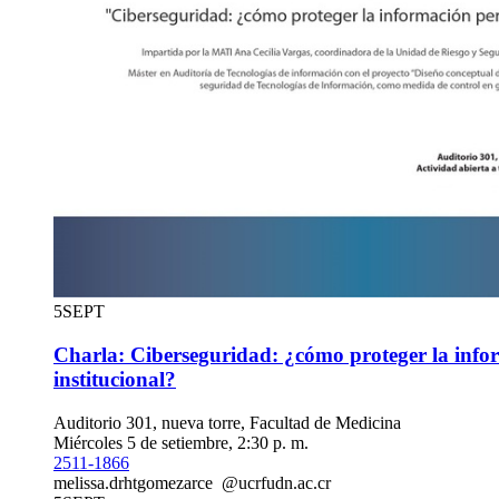
5
SEPT
Charla: Ciberseguridad: ¿cómo proteger la info
institucional?
Auditorio 301, nueva torre, Facultad de Medicina
Miércoles 5 de setiembre, 2:30 p. m.
2511-1866
melissa.
drht
gomezarce
@ucr
fudn
.ac.cr