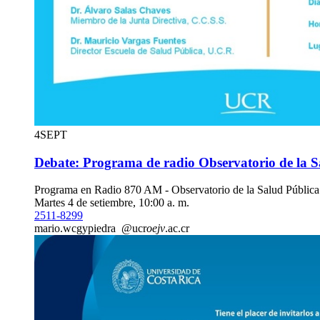
4
SEPT
Debate: Programa de radio Observatorio de la S
Programa en Radio 870 AM - Observatorio de la Salud Pública
Martes 4 de setiembre, 10:00 a. m.
2511-8299
mario.
wcgy
piedra
@ucr
oejv
.ac.cr