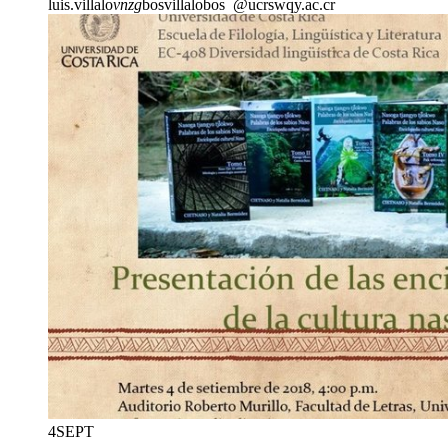
luis.villalo
vnzg
bosvillalobos
@ucr
swqy
.ac.cr
4
SEPT