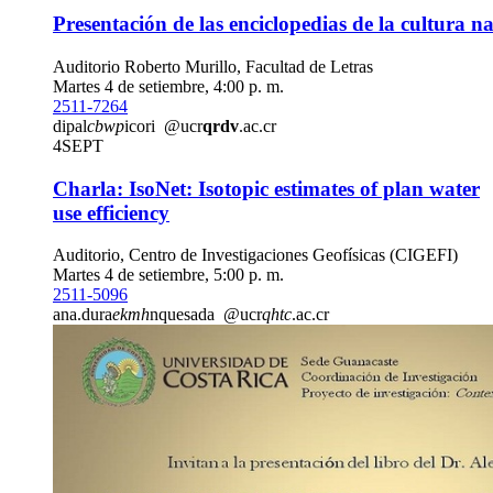
Presentación de las enciclopedias de la cultura n
Auditorio Roberto Murillo, Facultad de Letras
Martes 4 de setiembre, 4:00 p. m.
2511-7264
dipal
cbwp
icori
@ucr
qrdv
.ac.cr
4
SEPT
Charla: IsoNet: Isotopic estimates of plan water
use efficiency
Auditorio, Centro de Investigaciones Geofísicas (CIGEFI)
Martes 4 de setiembre, 5:00 p. m.
2511-5096
ana.dura
ekmh
nquesada
@ucr
qhtc
.ac.cr