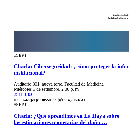
5
SEPT
Charla: Ciberseguridad: ¿cómo proteger la info
institucional?
Auditorio 301, nueva torre, Facultad de Medicina
Miércoles 5 de setiembre, 2:30 p. m.
2511-1866
melissa.
ojzr
gomezarce
@ucr
hjae
.ac.cr
5
SEPT
Charla: ¿Qué aprendimos en La Haya sobre
las estimaciones monetarias del daño …