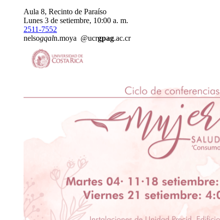
Aula 8, Recinto de Paraíso
Lunes 3 de setiembre, 10:00 a. m.
2511-7552
nelso
gqal
n.moya
@ucr
gpag
.ac.cr