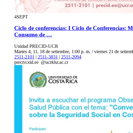
4
SEPT
Ciclo de conferencias: I Ciclo de Conferencias: 
Consumo de …
Unidad PRECID-UCR
Martes 4, 11, 18 de setiembre, 1:00 p. m. / viernes 21 de setiem
2511-2101
|
2511-3831
|
2511-2094
prec
tvcx
id.ee
@ucr
klsz
.ac.cr