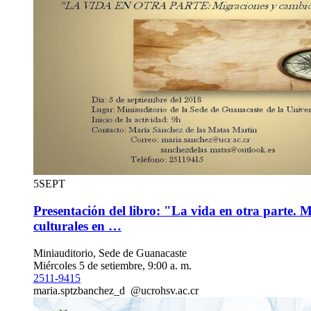
5
SEPT
Presentación del libro: "La vida en otra parte. 
culturales en …
Miniauditorio, Sede de Guanacaste
Miércoles 5 de setiembre, 9:00 a. m.
2511-9415
maria.s
ptzb
anchez_d
@ucr
ohsv
.ac.cr