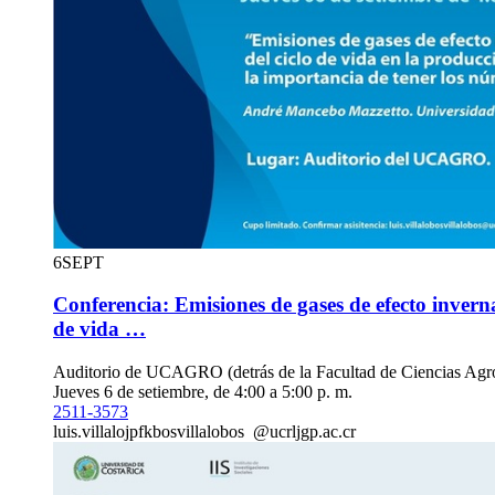
6
SEPT
Conferencia: Emisiones de gases de efecto inverna
de vida …
Auditorio de UCAGRO (detrás de la Facultad de Ciencias Agro
Jueves 6 de setiembre, de 4:00 a 5:00 p. m.
2511-3573
luis.villalo
jpfk
bosvillalobos
@ucr
ljgp
.ac.cr