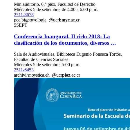
Miniauditorio, 6.° piso, Facultad de Derecho
Miércoles 5 de setiembre, de 4:00 a 6:00 p. m.
2511-8678
pec.bi
qpuw
ologia
@ucr
bmyc
.ac.cr
5
SEPT
Conferencia Inaugural. II ciclo 2018: La
clasificación de los documentos, diversos …
Sala de Audiovisuales, Biblioteca Eugenio Fonseca Tortós,
Facultad de Ciencias Sociales
Miércoles 5 de setiembre, 5:00 p. m.
2511-6453
archivi
rmoy
stica.eh
@ucr
pioz
.ac.cr