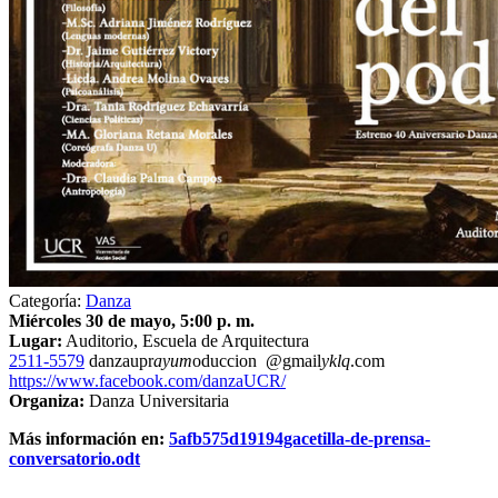
Categoría:
Danza
Miércoles 30 de mayo, 5:00 p. m.
Lugar:
Auditorio, Escuela de Arquitectura
2511-5579
danzaupr
ayum
oduccion
@gmail
yklq
.com
https://www.facebook.com/danzaUCR/
Organiza:
Danza Universitaria
Más información en:
5afb575d19194gacetilla-de-prensa-
conversatorio.odt