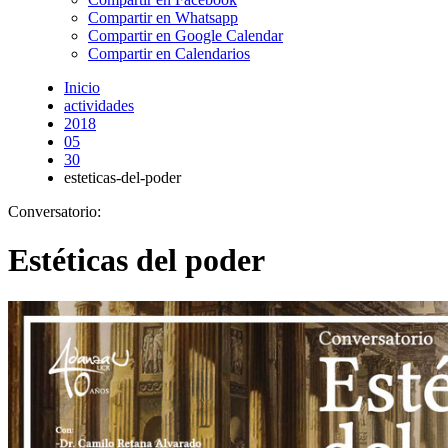
Compartir en Whatsapp
Compartir en Google Calendar
Compartir en Calendarios
Inicio
actividades
2018
05
30
esteticas-del-poder
Conversatorio:
Estéticas del poder