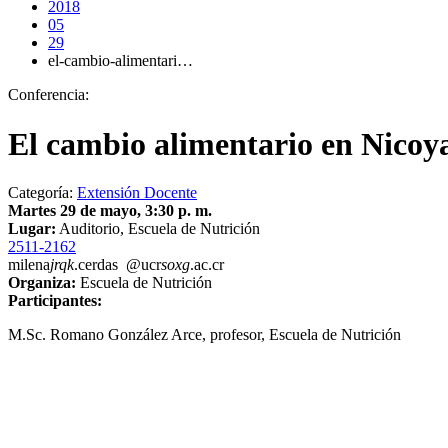
2018
05
29
el-cambio-alimentari…
Conferencia:
El cambio alimentario en Nicoya
Categoría:
Extensión Docente
Martes 29 de mayo, 3:30 p. m.
Lugar:
Auditorio, Escuela de Nutrición
2511-2162
milena
jrqk
.cerdas
@ucr
soxg
.ac.cr
Organiza:
Escuela de Nutrición
Participantes:
M.Sc. Romano González Arce, profesor, Escuela de Nutrición