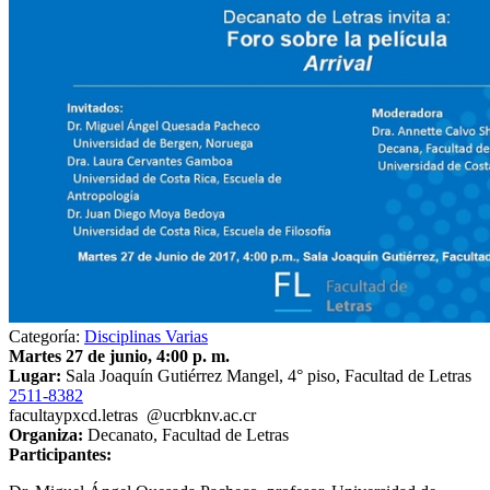
Categoría:
Disciplinas Varias
Martes 27 de junio, 4:00 p. m.
Lugar:
Sala Joaquín Gutiérrez Mangel, 4° piso, Facultad de Letras
2511-8382
faculta
ypxc
d.letras
@ucr
bknv
.ac.cr
Organiza:
Decanato, Facultad de Letras
Participantes: